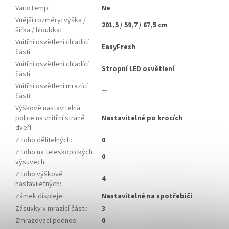
VarioTemp
:
Ne
Vnější rozměry: výška /
201,5 / 59,7 / 67,5 cm
šířka / hloubka
:
Vnitřní osvětlení chladicí
EasyFresh
části
:
Vnitřní osvětlení chladící
Stropní LED osvětlení
části
:
Vnitřní osvětlení mrazící
—
části
:
Výškově nastavitelná
police na vnitřní straně
Nastavitelné po krocích
dveří
:
Z toho dělitelných
:
0
Z toho na teleskopických
0
výsuvech
:
Z toho výškově
4
nastaviletných
:
Zámek displeje
:
Nastavitelné na spotřebiči
Zásuvky v mrazící části
:
3
Zmrazovací podnos
:
0