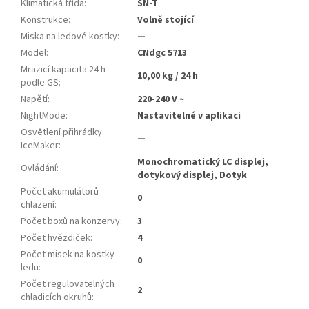
Klimatická třída
:
SN-T
Konstrukce
:
Volně stojící
Miska na ledové kostky
:
—
Model
:
CNdgc 5713
Mrazicí kapacita 24 h
10,00 kg / 24 h
podle GS
:
Napětí
:
220-240 V ~
NightMode
:
Nastavitelné v aplikaci
Osvětlení přihrádky
—
IceMaker
:
Monochromatický LC displej,
Ovládání
:
dotykový displej, Dotyk
Počet akumulátorů
0
chlazení
:
Počet boxů na konzervy
:
3
Počet hvězdiček
:
4
Počet misek na kostky
0
ledu
:
Počet regulovatelných
2
chladicích okruhů
: