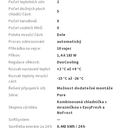
Počet teplotních zón
:
2
Počet úložných ploch
5
chladící části
:
Počet VarioBoxů
:
0
Počet vodních filtrů
:
0
Poloha mrazící části
:
Dole
Proces odmrazování
:
automatický
Přihrádka na vejce
:
10 vajec
Příkon
:
1,4 A 183 W
Regulace vlhkosti
:
DuoCooling
Rozsah nastavení teplot
:
+2 °C až +9 °C
Rozsah teploty mrazící
-15 °C až -26 °C
cást
:
Řešení připojení k síti
:
Možnost dodatečné montáže
Série
:
Pure
Kombinovaná chladnička s
Skupina výrobku
:
mrazničkou s EasyFresh a
NoFrost
SoftSystem
:
—
Spotřeba energie za 24 h
:
0,443 kWh / 24 h