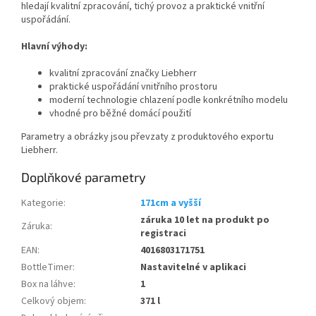
hledají kvalitní zpracování, tichý provoz a praktické vnitřní
uspořádání.
Hlavní výhody:
kvalitní zpracování značky Liebherr
praktické uspořádání vnitřního prostoru
moderní technologie chlazení podle konkrétního modelu
vhodné pro běžné domácí použití
Parametry a obrázky jsou převzaty z produktového exportu
Liebherr.
Doplňkové parametry
Kategorie
:
171cm a vyšší
záruka 10 let na produkt po
Záruka
:
registraci
EAN
:
4016803171751
BottleTimer
:
Nastavitelné v aplikaci
Box na láhve
:
1
Celkový objem
:
371 l