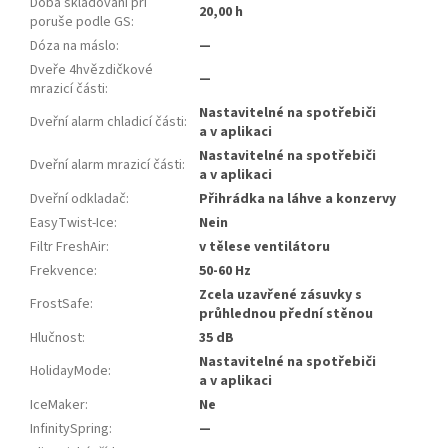
Doba skladování při
20,00 h
poruše podle GS
:
Dóza na máslo
:
—
Dveře 4hvězdičkové
—
mrazicí části
:
Nastavitelné na spotřebiči
Dveřní alarm chladicí části
:
a v aplikaci
Nastavitelné na spotřebiči
Dveřní alarm mrazicí části
:
a v aplikaci
Dveřní odkladač
:
Přihrádka na láhve a konzervy
EasyTwist-Ice
:
Nein
Filtr FreshAir
:
v tělese ventilátoru
Frekvence
:
50-60 Hz
Zcela uzavřené zásuvky s
FrostSafe
:
průhlednou přední stěnou
Hlučnost
:
35 dB
Nastavitelné na spotřebiči
HolidayMode
:
a v aplikaci
IceMaker
:
Ne
InfinitySpring
:
—