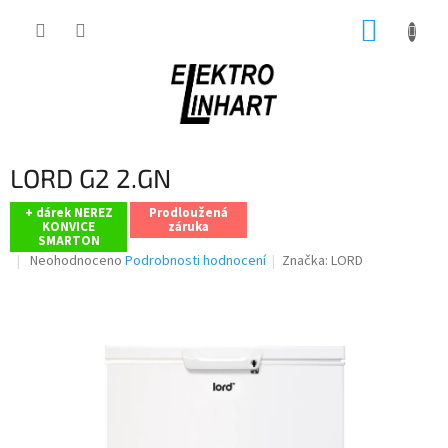
Přejít
NÁKUP
na
obsah
KOŠÍK
LORD G2 2.GN
+ dárek NEREZ
Prodloužená
KONVICE
záruka
SMARTON
Průměrné
Neohodnoceno
Podrobnosti hodnocení
Značka:
LORD
hodnocení
produktu
je
0,0
z
5
hvězdiček.