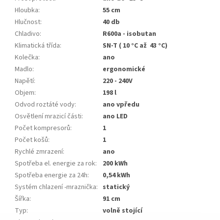
Hloubka
:
55 cm
Hlučnost
:
40 db
Chladivo
:
R600a - isobutan
Klimatická třída
:
SN-T ( 10 °C až 43 °C)
Kolečka
:
ano
Madlo
:
ergonomické
Napětí
:
220 - 240V
Objem
:
198 l
Odvod roztáté vody
:
ano vpředu
Osvětlení mrazicí části
:
ano LED
Počet kompresorů
:
1
Počet košů
:
1
Rychlé zmrazení
:
ano
Spotřeba el. energie za rok
:
200 kWh
Spotřeba energie za 24h
:
0,54 kWh
Systém chlazení -mraznička
:
statický
Šířka
:
91 cm
Typ
:
volně stojící