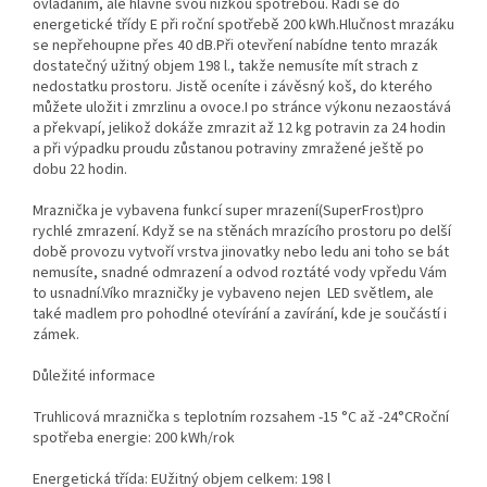
ovládáním, ale hlavně svou nízkou spotřebou. Řadí se do
energetické třídy E při roční spotřebě 200 kWh.Hlučnost mrazáku
se nepřehoupne přes 40 dB.Při otevření nabídne tento mrazák
dostatečný užitný objem 198 l., takže nemusíte mít strach z
nedostatku prostoru. Jistě oceníte i závěsný koš, do kterého
můžete uložit i zmrzlinu a ovoce.I po stránce výkonu nezaostává
a překvapí, jelikož dokáže zmrazit až 12 kg potravin za 24 hodin
a při výpadku proudu zůstanou potraviny zmražené ještě po
dobu 22 hodin.
Mraznička je vybavena funkcí super mrazení(SuperFrost)pro
rychlé zmrazení. Když se na stěnách mrazícího prostoru po delší
době provozu vytvoří vrstva jinovatky nebo ledu ani toho se bát
nemusíte, snadné odmrazení a odvod roztáté vody vpředu Vám
to usnadní.Víko mrazničky je vybaveno nejen LED světlem, ale
také madlem pro pohodlné otevírání a zavírání, kde je součástí i
zámek.
Důležité informace
Truhlicová mraznička s teplotním rozsahem -15 °C až -24°CRoční
spotřeba energie: 200 kWh/rok
Energetická třída: EUžitný objem celkem: 198 l