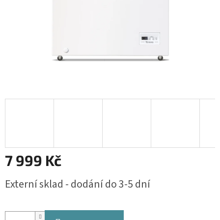
7 999 Kč
Měrná
Externí sklad - dodání do 3-5 dní
cena: