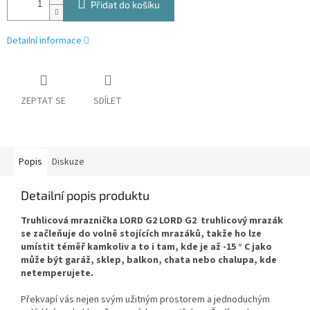
Přidat do košíku
Detailní informace
ZEPTAT SE
SDÍLET
Popis
Diskuze
Detailní popis produktu
Truhlicová mraznička LORD G2 LORD G2 truhlicový mrazák
se začleňuje do volně stojících mrazáků, takže ho lze
umístit téměř kamkoliv a to i tam, kde je až -15 ° C jako
může být garáž, sklep, balkon, chata nebo chalupa, kde
netemperujete.
Překvapí vás nejen svým užitným prostorem a jednoduchým