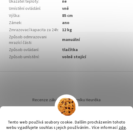
Ukazatel teploty
:
ne
Umístění ovládání
:
vně
Výška
:
85 cm
Zámek
:
ano
Zmrazovací kapacita za 24h
:
12 kg
Způsob odmrazovani
manuální
mrazící části
:
Způsob ovládaní
:
tlačítka
Způsob umístění
:
volně stojící
Z
á
p
a
t
Recenze zákazníků dotazníku Heuréka
í
Tento web používá soubory cookie. Dalším procházením tohoto
webu vyjadřujete souhlas s jejich používáním.. Více informací
zde
.
Vytvořil Shoptet