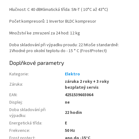
Hlučnost: C 40 dBKlimatická třída: SN-T ( 10°C až 43°C)
Počet kompresorů: 1 Invertor BLDC kompresor
Množství ke zmrazení za 24 hod: 12 kg
Doba skladování při výpadku proudu: 22 hKoše standardně:
1Vhodné pro okolní teplotu do - 15 ° C (FrostProtect)
Doplňkové parametry
Kategorie
:
Elektro
záruka 2 roky + 3 roky
Záruka
:
bezplatný servis
EAN
:
4251539603064
Displej
:
ne
Doba skladování při
22 hodin
výpadku
:
Energetická třída
:
E
Frekvence
:
50 Hz
Frost protect
:
ano do -15°C