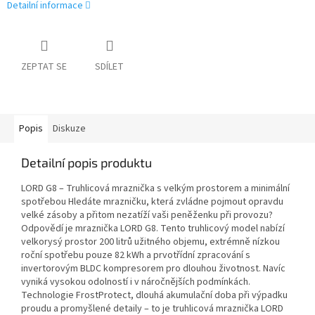
Detailní informace
ZEPTAT SE
SDÍLET
Popis
Diskuze
Detailní popis produktu
LORD G8 – Truhlicová mraznička s velkým prostorem a minimální
spotřebou Hledáte mrazničku, která zvládne pojmout opravdu
velké zásoby a přitom nezatíží vaši peněženku při provozu?
Odpovědí je mraznička LORD G8. Tento truhlicový model nabízí
velkorysý prostor 200 litrů užitného objemu, extrémně nízkou
roční spotřebu pouze 82 kWh a prvotřídní zpracování s
invertorovým BLDC kompresorem pro dlouhou životnost. Navíc
vyniká vysokou odolností i v náročnějších podmínkách.
Technologie FrostProtect, dlouhá akumulační doba při výpadku
proudu a promyšlené detaily – to je truhlicová mraznička LORD