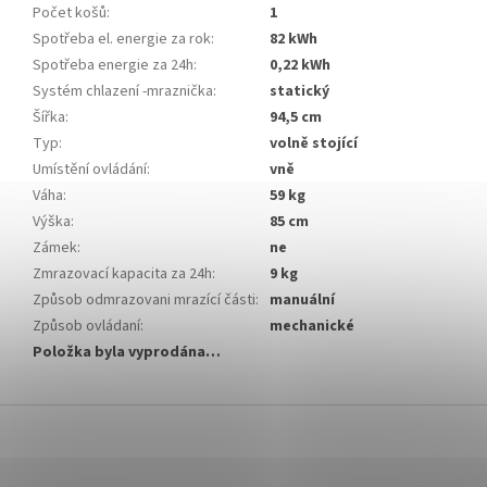
Počet košů
:
1
Spotřeba el. energie za rok
:
82 kWh
Spotřeba energie za 24h
:
0,22 kWh
Systém chlazení -mraznička
:
statický
Šířka
:
94,5 cm
Typ
:
volně stojící
Umístění ovládání
:
vně
Váha
:
59 kg
Výška
:
85 cm
Zámek
:
ne
Zmrazovací kapacita za 24h
:
9 kg
Způsob odmrazovani mrazící části
:
manuální
Způsob ovládaní
:
mechanické
Položka byla vyprodána…
Z
á
p