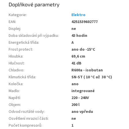
Doplňkové parametry
Kategorie
:
Elektro
EAN
:
4251539602777
Displej
:
ne
Doba skladování při výpadku
:
43 hodin
Energetická třída
:
A
Frost protect
:
ano do -15°C
Hloubka
:
69,6 cm
Hlučnost
:
41 dB
Chladivo
:
R600a - isobutan
Klimatická třída
:
SN-ST ( 10 °C až 38 °C)
Kolečka
:
ano
Madlo
:
integrované
Napětí
:
220 - 240V
Objem
:
200 l
Odvod roztáté vody
:
ano vpředu
Osvětlení mrazicí části
:
ne
Počet kompresorů
:
1