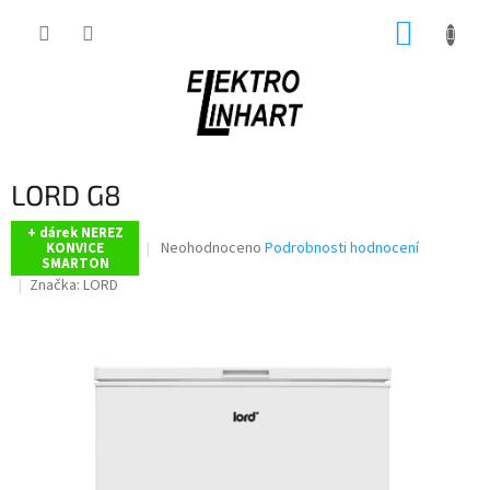
Přejít
NÁKUP
na
obsah
KOŠÍK
LORD G8
+ dárek NEREZ
Průměrné
Neohodnoceno
Podrobnosti hodnocení
KONVICE
SMARTON
hodnocení
Značka:
LORD
produktu
je
0,0
z
5
hvězdiček.