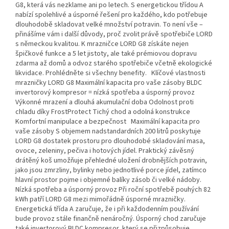
G8, která vás nezklame ani po letech. S energetickou třídou A
nabízí spolehlivé a úsporné řešení pro každého, kdo potřebuje
dlouhodobě skladovat velké množství potravin. To není vše –
přinášíme vám i další důvody, proč zvolit právě spotřebiče LORD
s německou kvalitou. K mrazničce LORD G8 získáte nejen
špičkové funkce a 5 let jistoty, ale také prémiovou dopravu
zdarma až domů a odvoz starého spotřebiče včetně ekologické
likvidace. Prohlédněte si všechny benefity. Klíčové vlastnosti
mrazničky LORD G8 Maximální kapacita pro vaše zásoby BLDC
invertorový kompresor = nízká spotřeba a úsporný provoz
Výkonné mrazení a dlouhá akumulační doba Odolnost proti
chladu díky FrostProtect Tichý chod a odolná konstrukce
Komfortní manipulace a bezpečnost Maximální kapacita pro
vaše zásoby S objemem nadstandardních 200 litrů poskytuje
LORD G8 dostatek prostoru pro dlouhodobé skladování masa,
ovoce, zeleniny, pečiva i hotových jídel. Praktický závěsný
drátěný koš umožňuje přehledné uložení drobnějších potravin,
jako jsou zmrzliny, bylinky nebo jednotlivé porce jídel, zatímco
hlavní prostor pojme i objemné balíky zásob či velké nádoby.
Nízká spotřeba a úsporný provoz Při roční spotřebě pouhých 82
kWh patří LORD G8 mezi mimořádně úsporné mrazničky.
Energetická třída A zaručuje, že i při každodenním používání
bude provoz stále finančně nenáročný. Úsporný chod zaručuje
také invertorový BLDC kompresor, který se přizpůsobuje