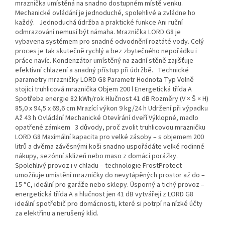
mraznička umístěná na snadno dostupném místě venku.
Mechanické ovládání je jednoduché, spolehlivé a zvládne ho
každý. Jednoduchá údržba a praktické funkce Ani ruční
odmrazování nemusí být námaha. Mraznička LORD G8 je
vybavena systémem pro snadné odvodnění roztáté vody. Celý
proces je tak skutečně rychlý a bez zbytečného nepořádku i
práce navíc. Kondenzátor umístěný na zadní stěně zajišťuje
efektivní chlazení a snadný přístup při údržbě. Technické
parametry mrazničky LORD G8 Parametr Hodnota Typ Volně
stojící truhlicová mraznička Objem 200 l Energetická třída A
Spotřeba energie 82 kWh/rok Hlučnost 41 dB Rozměry (V × Š × H)
85,0 x 94,5 x 69,6 cm Mrazící výkon 9 kg/24 h Udržení při výpadku
Až 43 h Ovládání Mechanické Otevírání dveří Výklopné, madlo
opatřené zámkem 3 důvody, proč zvolit truhlicovou mrazničku
LORD G8 Maximální kapacita pro velké zásoby – s objemem 200
litrů a dvěma závěsnými koši snadno uspořádáte velké rodinné
nákupy, sezónní sklizeň nebo maso z domácí porážky.
Spolehlivý provoz i v chladu – technologie FrostProtect
umožňuje umístění mrazničky do nevytápěných prostor až do –
15 °C, ideální pro garáže nebo sklepy. Úsporný a tichý provoz –
energetická třída A a hlučnost jen 41 dB vytvářejí z LORD G8
ideální spotřebič pro domácnosti, které si potrpí na nízké účty
za elektřinu a nerušený klid.