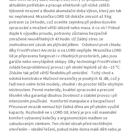
aktuálním potřebám a pracuje efektivně i při nízké zátěži.
Výkonné mrazení a dlouhá akumulační doba Výkon, který jen tak
nic nepřekoná. Mraznička LORD G8 dokáže zmrazit až 9 kg
potravin za 24 hodin, což oceníte zejména při jednorázovém
zpracování a mražení větší sklizně nebo masa. A co víc? Pokud
dojde k výpadku proudu, potraviny zůstanou bezpečně
zmražené neuvěřitelných 43 hodin. Už žádný stres ze
znehodnocení zásob ani plýtvání jídlem. Odolnost proti chladu
díky FrostProtect Ani mráz si na LORD nepřijde. Mraznička LORD
G8 je připravena fungovat i v chladných prostorách, jako jsou
garáže nebo nevytápěné sklepy. Díky technologii FrostProtect
zvládá bezproblémový provoz i při okolní teplotě až do –15 °C.
Získáte tak ještě větší flexibilitu při umístění. Tichý chod a
odolná konstrukce Hlučnost mrazničky je pouhých 41 dB, což ji
řadí mezi velmi tiché modely, vhodné i do prostor blíže obytným
místnostem. Pevné materiály, kvalitní zpracování a precizní
těsnění víka garantují dlouhou životnost a stabilní provoz i při
intenzivním používání. Komfortní manipulace a bezpečnost
Přesouvat mrazák nemusí být žádná dřina ani při plném využití
kapacity. Rozhodně ne s LORD G8, který je pro váš maximální
komfort vybavený kolečky a ergonomickým madlem se
zabudovaným zámkem. Ten chrání obsah před nechtěným
otevřením – ideální řešení, pokud máte doma malé děti nebo je