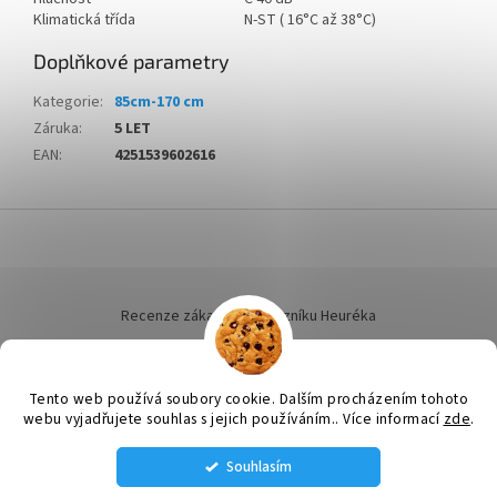
Klimatická třída
N-ST ( 16°C až 38°C)
Doplňkové parametry
Kategorie
:
85cm-170 cm
Záruka
:
5 LET
EAN
:
4251539602616
Z
á
p
a
t
Recenze zákazníků dotazníku Heuréka
í
Tento web používá soubory cookie. Dalším procházením tohoto
webu vyjadřujete souhlas s jejich používáním.. Více informací
zde
.
Vytvořil Shoptet
Souhlasím
STÁLE MÁME NĚJAKÉ VENTILÁTORY SKLADEM VOLEJTE SI NA AKTUÁLNÍ
Copyright 2026
ELEKTRO LINHART
. Všechna práva vyhrazena.