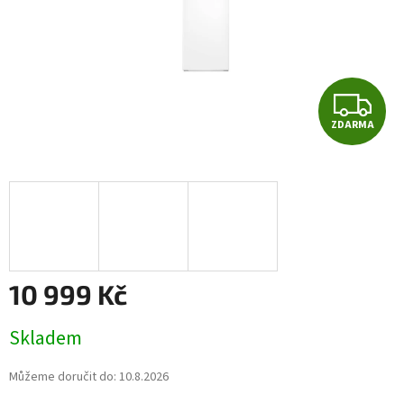
Z
ZDARMA
D
A
R
M
A
10 999 Kč
Měrná
Skladem
cena:
Můžeme doručit do:
10.8.2026