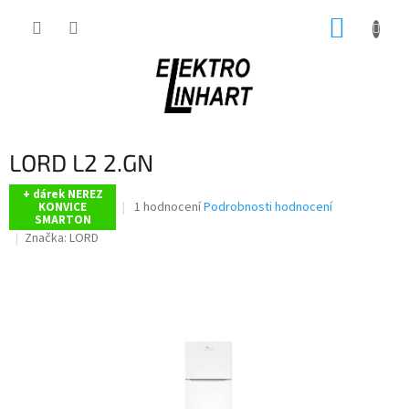
Přejít
NÁKUP
na
obsah
KOŠÍK
LORD L2 2.GN
+ dárek NEREZ
Průměrné
1 hodnocení
Podrobnosti hodnocení
KONVICE
SMARTON
hodnocení
Značka:
LORD
produktu
je
5,0
z
5
hvězdiček.