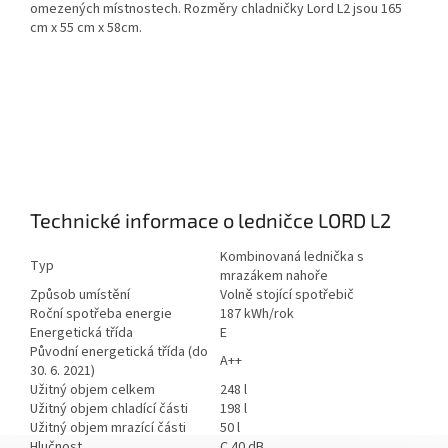
omezených místnostech. Rozměry chladničky Lord L2 jsou 165
cm x 55 cm x 58cm.
Technické informace o ledničce LORD L2
Kombinovaná lednička s
Typ
mrazákem nahoře
Způsob umístění
Volně stojící spotřebič
Roční spotřeba energie
187 kWh/rok
Energetická třída
E
Původní energetická třída (do
A++
30. 6. 2021)
Užitný objem celkem
248 l
Užitný objem chladící části
198 l
Užitný objem mrazící části
50 l
Hlučnost
C 40 dB