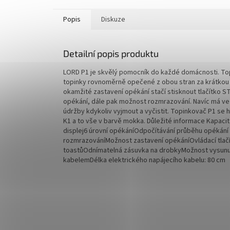
Popis
Diskuze
Detailní popis produktu
LORD P1 je skvělý pomocník do každé domácnosti. To
topinky rovnoměrně opečené z obou stran za krátkou ch
okamžité zastavení opékání stačí stisknout tlačítko ST
opékání, dále pak možnost rozmrazování. Navíc má ve
údržby kdykoliv vyjmout a vyčistit. Topinkovač P1 se 
K1 a to vše v barvě mokka. Důležité informace Kapaci
displej6 úrovní opékáníOdpočítávání průběhu opékání
rozmrazováníMožnost zastavení opékáníOvládací tlač
toastůOdnímatelná zásuvka na drobkyMožnost vysunut
kabelemDélka elektrického napájecího kabelu: 80 cm