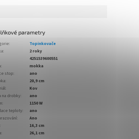
lňkové parametry
gorie
:
Topinkovače
ka
:
2 roky
4251539600551
a
:
mokka
ce stop
:
ano
bka
:
20,9 cm
iál
:
Kov
a na drobky
:
ano
on
:
1150 W
lace teploty
:
ano
razování
:
Ano
:
16,3 cm
a
:
26,1 cm