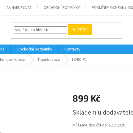
JAK NAKUPOVAT
OBCHODNÍ PODMÍNKY
PODMÍNKY OCHRANY OS
HLEDAT
vka
Obchodní podmínky
Kontakty
ké spotřebiče
Topinkovače
LORD P1
899 Kč
Měrná
Skladem u dodavatel
cena:
Můžeme doručit do:
12.8.2026