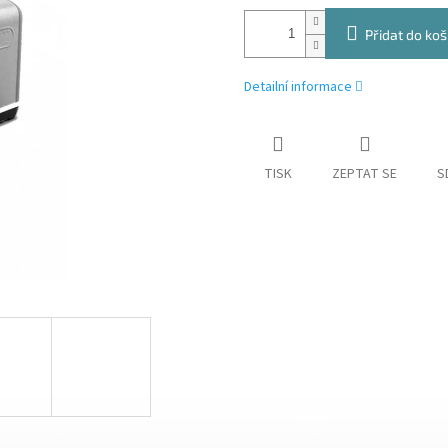
Přidat do koš
Detailní informace
TISK
ZEPTAT SE
S