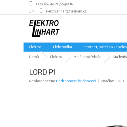
Přejít
+420585226189 (po-pa 8-
na
17)
elektro.linhart@seznam.cz
obsah
Elektro
Elektronika
Internet, satelit a kabelo
Domů
Elektro
Malé spotřebiče
Kuchyňs
LORD P1
Průměrné
Neohodnoceno
Podrobnosti hodnocení
Značka:
LORD
hodnocení
produktu
je
0,0
z
5
hvězdiček.