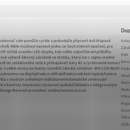
Dop
pinkovač vám pomůže rychle a jednoduše připravit dvě křupavé
Kate
víli. Máte možnost nastavit jednu ze šesti intenzit opečení, pro
Záru
OP. Určitě oceníte i LED displej, kde vidíte odpočítávání průběhu
EAN
:
 své výbavě šikovný zásobník na drobky, který lze v zájmu snadné
Barv
hodí do snídaňového setu k překapávači kávy N1 a rychlovarné konvici
ta: 2 velké otvory na toasty rozměrů 14x14x1 cmVýkon: 950-1150 WLED
Funk
 zobrazeno na displejiFunkce ohříváníFunkce udržení teplotyFunkce
Hlou
ítka s modrým světelným indikátoremAutomatické centrování
Mater
í a kontroly toastu bez zastavení opékáníZákladna s integrovaným
Misk
 Design Barevné provedení: mokka/nerezová ocel
Přík
Regu
Rozm
Šířka
Výšk