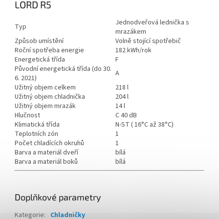
LORD R5
Jednodveřová lednička s
Typ
mrazákem
Způsob umístění
Volně stojící spotřebič
Roční spotřeba energie
182 kWh/rok
Energetická třída
F
Původní energetická třída (do 30.
A
6. 2021)
Užitný objem celkem
218 l
Užitný objem chladnička
204 l
Užitný objem mrazák
14 l
Hlučnost
C 40 dB
Klimatická třída
N-ST ( 16°C až 38°C)
Teplotních zón
1
Počet chladících okruhů
1
Barva a materiál dveří
bílá
Barva a materiál boků
bílá
Doplňkové parametry
Kategorie
:
Chladničky