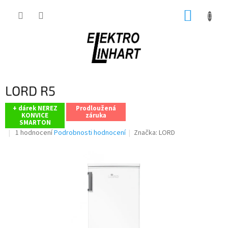
Přejít
NÁKUP
na
obsah
KOŠÍK
LORD R5
+ dárek NEREZ
Prodloužená
KONVICE
záruka
SMARTON
Průměrné
1 hodnocení
Podrobnosti hodnocení
Značka:
LORD
hodnocení
produktu
je
5,0
z
5
hvězdiček.