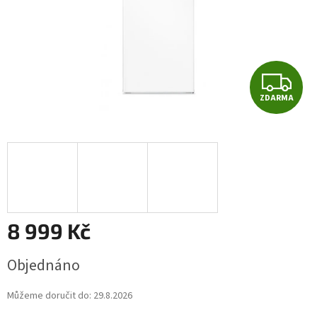
Z
ZDARMA
D
A
R
M
A
8 999 Kč
Měrná
Objednáno
cena:
Můžeme doručit do:
29.8.2026