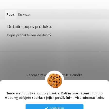
Popis
Diskuze
Detailní popis produktu
Popis produktu není dostupný
Z
á
p
a
t
Recenze zákazníků dotazníku Heuréka
í
Tento web používá soubory cookie. Dalším procházením tohoto
webu vyjadřujete souhlas s jejich používáním.. Více informací
zde
.
Vytvořil Shoptet
Souhlasím