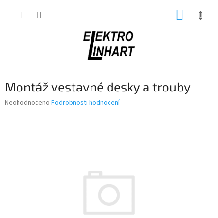
Přejít
NÁKUP
na
obsah
KOŠÍK
Montáž vestavné desky a trouby
Průměrné
Neohodnoceno
Podrobnosti hodnocení
hodnocení
produktu
je
0,0
z
5
hvězdiček.