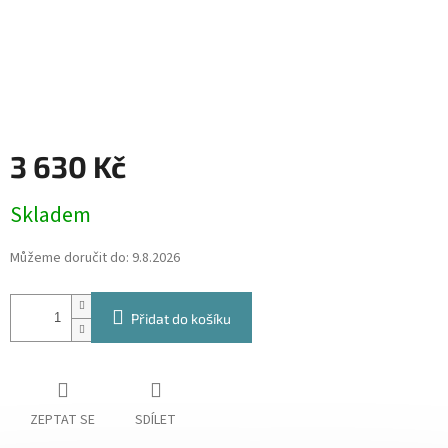
3 630 Kč
Měrná
Skladem
cena:
Můžeme doručit do:
9.8.2026
Přidat do košíku
ZEPTAT SE
SDÍLET