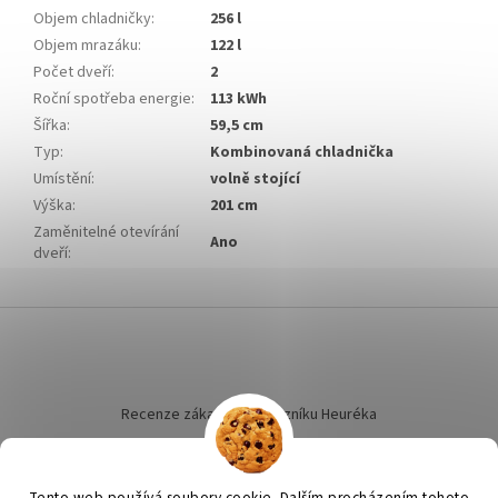
Objem chladničky
:
256 l
Objem mrazáku
:
122 l
Počet dveří
:
2
Roční spotřeba energie
:
113 kWh
Šířka
:
59,5 cm
Typ
:
Kombinovaná chladnička
Umístění
:
volně stojící
Výška
:
201 cm
Zaměnitelné otevírání
Ano
dveří
:
Z
á
p
a
t
Recenze zákazníků dotazníku Heuréka
í
Tento web používá soubory cookie. Dalším procházením tohoto