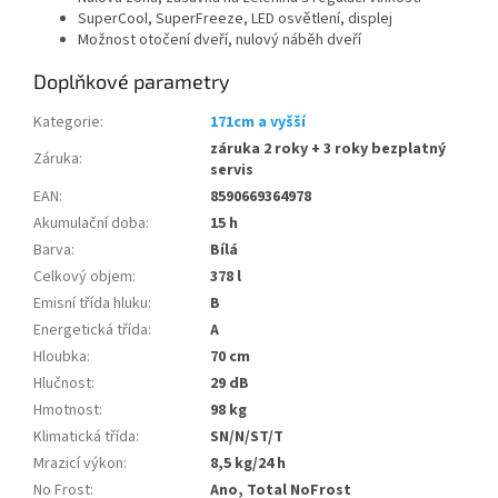
SuperCool, SuperFreeze, LED osvětlení, displej
Možnost otočení dveří, nulový náběh dveří
Doplňkové parametry
Kategorie
:
171cm a vyšší
záruka 2 roky + 3 roky bezplatný
Záruka
:
servis
EAN
:
8590669364978
Akumulační doba
:
15 h
Barva
:
Bílá
Celkový objem
:
378 l
Emisní třída hluku
:
B
Energetická třída
:
A
Hloubka
:
70 cm
Hlučnost
:
29 dB
Hmotnost
:
98 kg
Klimatická třída
:
SN/N/ST/T
Mrazicí výkon
:
8,5 kg/24 h
No Frost
:
Ano, Total NoFrost