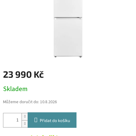
23 990 Kč
Měrná
Skladem
cena:
Můžeme doručit do:
10.8.2026
Přidat do košíku