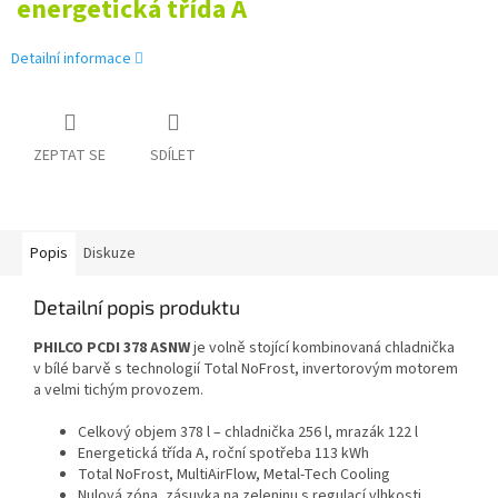
energetická třída A
Detailní informace
ZEPTAT SE
SDÍLET
Popis
Diskuze
Detailní popis produktu
PHILCO PCDI 378 ASNW
je volně stojící kombinovaná chladnička
v bílé barvě s technologií Total NoFrost, invertorovým motorem
a velmi tichým provozem.
Celkový objem 378 l – chladnička 256 l, mrazák 122 l
Energetická třída A, roční spotřeba 113 kWh
Total NoFrost, MultiAirFlow, Metal-Tech Cooling
Nulová zóna, zásuvka na zeleninu s regulací vlhkosti