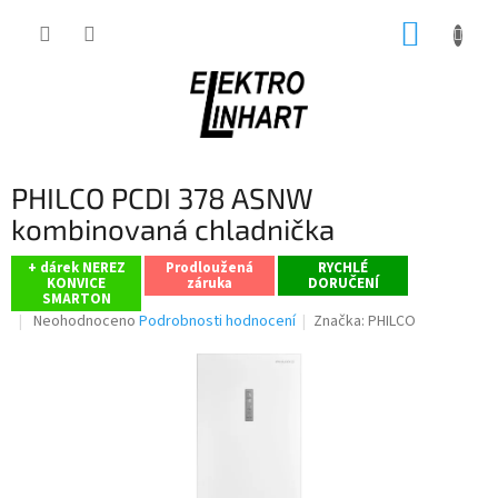
Přejít
NÁKUP
na
obsah
KOŠÍK
PHILCO PCDI 378 ASNW
kombinovaná chladnička
+ dárek NEREZ
Prodloužená
RYCHLÉ
KONVICE
záruka
DORUČENÍ
SMARTON
Průměrné
Neohodnoceno
Podrobnosti hodnocení
Značka:
PHILCO
hodnocení
produktu
je
0,0
z
5
hvězdiček.