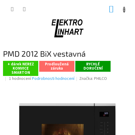
Přejít
NÁKUP
na
obsah
KOŠÍK
PMD 2012 BiX vestavná
+ dárek NEREZ
Prodloužená
RYCHLÉ
KONVICE
záruka
DORUČENÍ
SMARTON
Průměrné
1 hodnocení
Podrobnosti hodnocení
Značka:
PHILCO
hodnocení
produktu
je
5,0
z
5
hvězdiček.