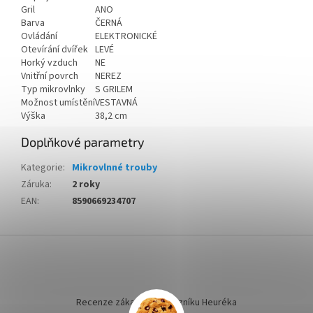
Gril
ANO
Barva
ČERNÁ
Ovládání
ELEKTRONICKÉ
Otevírání dvířek
LEVÉ
Horký vzduch
NE
Vnitřní povrch
NEREZ
Typ mikrovlnky
S GRILEM
Možnost umístění
VESTAVNÁ
Výška
38,2 cm
Doplňkové parametry
Kategorie
:
Mikrovlnné trouby
Záruka
:
2 roky
EAN
:
8590669234707
Z
á
p
a
t
Recenze zákazníků dotazníku Heuréka