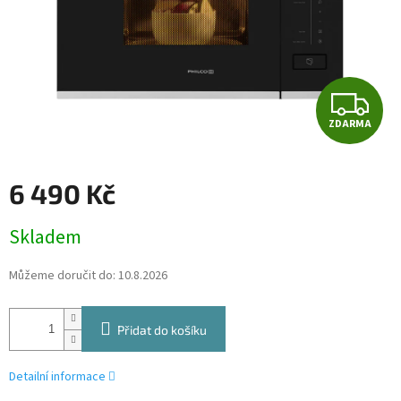
Z
ZDARMA
D
A
6 490 Kč
R
Měrná
Skladem
cena:
M
Můžeme doručit do:
10.8.2026
A
Přidat do košíku
Detailní informace