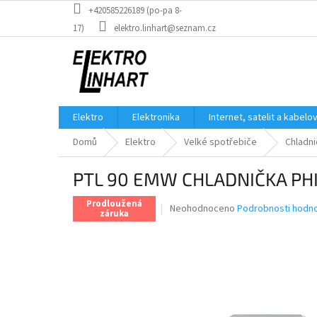
Přejít
+420585226189 (po-pa 8-
na
17)
elektro.linhart@seznam.cz
obsah
Elektro
Elektronika
Internet, satelit a kabelo
Domů
Elektro
Velké spotřebiče
Chladni
PTL 90 EMW CHLADNIČKA PH
Prodloužená
Průměrné
Neohodnoceno
Podrobnosti hodn
záruka
hodnocení
produktu
je
0,0
z
5
hvězdiček.