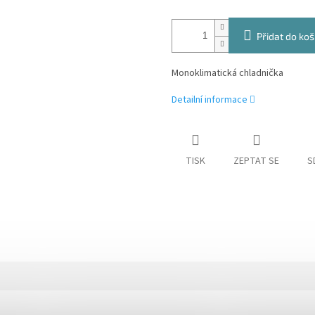
Přidat do koš
Monoklimatická chladnička
Detailní informace
TISK
ZEPTAT SE
S