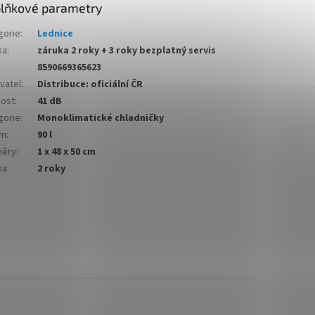
lňkové parametry
gorie
:
Lednice
ka
:
záruka 2 roky + 3 roky bezplatný servis
8590669365623
vatel
:
Distribuce: oficiální ČR
nost
:
41 dB
gorie
:
Monoklimatické chladničky
em
:
90 l
ěry
:
1 x 48 x 50 cm
ka
:
2 roky