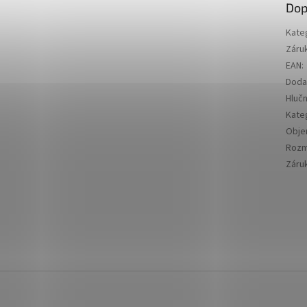
Dop
Kate
Záru
EAN
:
Doda
Hluč
Kate
Obj
Rozm
Záru