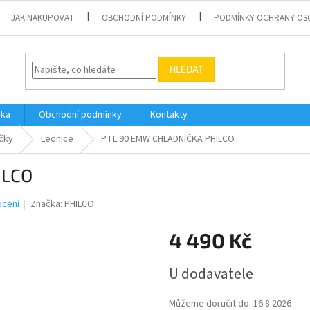
JAK NAKUPOVAT
OBCHODNÍ PODMÍNKY
PODMÍNKY OCHRANY OS
HLEDAT
vka
Obchodní podmínky
Kontakty
čky
Lednice
PTL 90 EMW CHLADNIČKA PHILCO
ILCO
ocení
Značka:
PHILCO
4 490 Kč
Měrná
U dodavatele
cena:
Můžeme doručit do:
16.8.2026