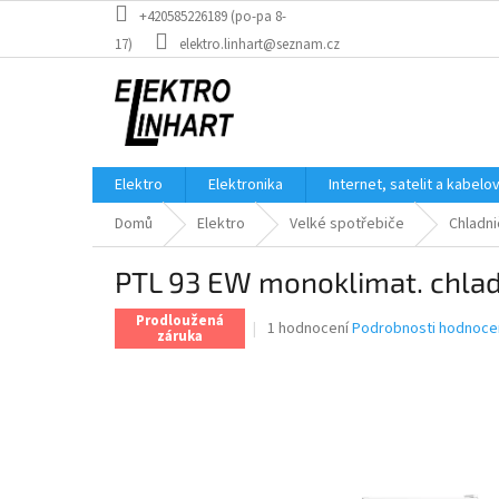
Přejít
+420585226189 (po-pa 8-
na
17)
elektro.linhart@seznam.cz
obsah
Elektro
Elektronika
Internet, satelit a kabelo
Domů
Elektro
Velké spotřebiče
Chladni
PTL 93 EW monoklimat. chla
Prodloužená
Průměrné
1 hodnocení
Podrobnosti hodnoce
záruka
hodnocení
produktu
je
5,0
z
5
hvězdiček.