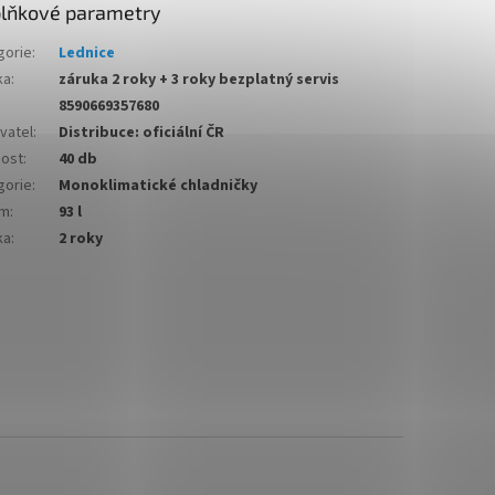
lňkové parametry
gorie
:
Lednice
ka
:
záruka 2 roky + 3 roky bezplatný servis
8590669357680
vatel
:
Distribuce: oficiální ČR
nost
:
40 db
gorie
:
Monoklimatické chladničky
em
:
93 l
ka
:
2 roky