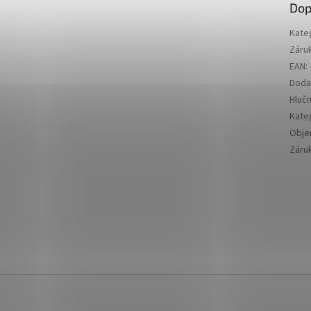
Dop
Kate
Záru
EAN
:
Doda
Hluč
Kate
Obj
Záru