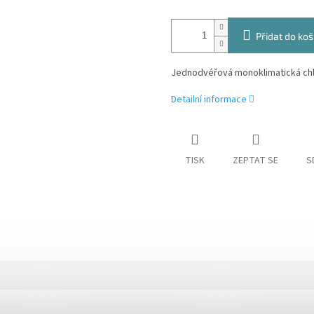
Přidat do koš
Jednodvéřová monoklimatická ch
Detailní informace
TISK
ZEPTAT SE
S