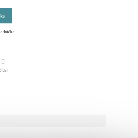
íku
ladnička
DÍLET