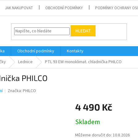
JAK NAKUPOVAT
OBCHODNÍ PODMÍNKY
PODMÍNKY OCHRANY OS
HLEDAT
vka
Obchodní podmínky
Kontakty
čky
Lednice
PTL 93 EW monoklimat. chladnička PHILCO
dnička PHILCO
ní
Značka:
PHILCO
4 490 Kč
Měrná
Skladem
cena:
Můžeme doručit do:
10.8.2026