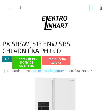
Přejít
NÁKUP
na
obsah
KOŠÍK
PXISBSWI 513 ENW SBS
CHLADNIČKA PHILCO
Tip
+ dárek NEREZ
Prodloužená
KONVICE
záruka
SMARTON
Průměrné
Neohodnoceno
Podrobnosti hodnocení
Značka:
PHILCO
hodnocení
produktu
je
0,0
z
5
hvězdiček.