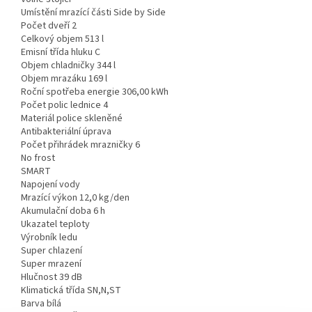
Umístění mrazící části Side by Side
Počet dveří 2
Celkový objem 513 l
Emisní třída hluku C
Objem chladničky 344 l
Objem mrazáku 169 l
Roční spotřeba energie 306,00 kWh
Počet polic lednice 4
Materiál police skleněné
Antibakteriální úprava
Počet přihrádek mrazničky 6
No frost
SMART
Napojení vody
Mrazící výkon 12,0 kg/den
Akumulační doba 6 h
Ukazatel teploty
Výrobník ledu
Super chlazení
Super mrazení
Hlučnost 39 dB
Klimatická třída SN,N,ST
Barva bílá