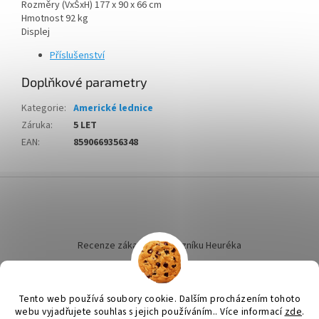
Rozměry (VxŠxH) 177 x 90 x 66 cm
Hmotnost 92 kg
Displej
Příslušenství
Doplňkové parametry
Kategorie
:
Americké lednice
Záruka
:
5 LET
EAN
:
8590669356348
Z
á
p
a
t
Recenze zákazníků dotazníku Heuréka
í
Tento web používá soubory cookie. Dalším procházením tohoto
webu vyjadřujete souhlas s jejich používáním.. Více informací
zde
.
Vytvořil Shoptet