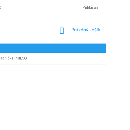
OBNÍCH ÚDAJŮ
Přihlášení
NÁKUPNÍ
Prázdný košík
KOŠÍK
ladnička PHILCO
e