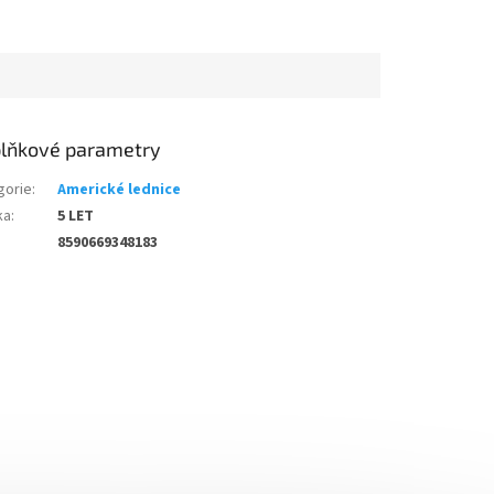
lňkové parametry
gorie
:
Americké lednice
ka
:
5 LET
8590669348183