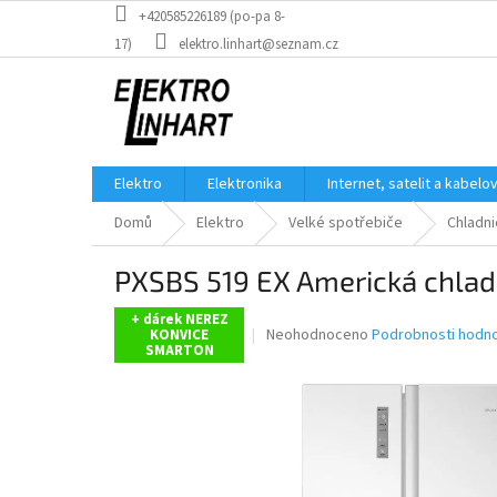
Přejít
+420585226189 (po-pa 8-
na
17)
elektro.linhart@seznam.cz
obsah
Elektro
Elektronika
Internet, satelit a kabelo
Domů
Elektro
Velké spotřebiče
Chladni
PXSBS 519 EX Americká chlad
+ dárek NEREZ
Průměrné
Neohodnoceno
Podrobnosti hodn
KONVICE
SMARTON
hodnocení
produktu
je
0,0
z
5
hvězdiček.