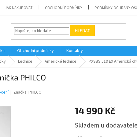
JAK NAKUPOVAT
OBCHODNÍ PODMÍNKY
PODMÍNKY OCHRANY OS
HLEDAT
vka
Obchodní podmínky
Kontakty
čky
Lednice
Americké lednice
PXSBS 519 EX Americká ch
nička PHILCO
ocení
Značka:
PHILCO
14 990 Kč
Měrná
Skladem u dodavatel
cena: