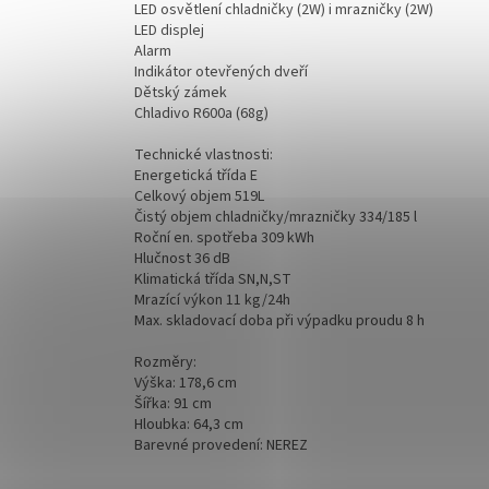
LED osvětlení chladničky (2W) i mrazničky (2W)
LED displej
Alarm
Indikátor otevřených dveří
Dětský zámek
Chladivo R600a (68g)
Technické vlastnosti:
Energetická třída E
Celkový objem 519L
Čistý objem chladničky/mrazničky 334/185 l
Roční en. spotřeba 309 kWh
Hlučnost 36 dB
Klimatická třída SN,N,ST
Mrazící výkon 11 kg/24h
Max. skladovací doba při výpadku proudu 8 h
Rozměry:
Výška: 178,6 cm
Šířka: 91 cm
Hloubka: 64,3 cm
Barevné provedení: NEREZ