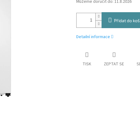
Můžeme doručit do:
11.8.2026
Přidat do koš
Detailní informace
TISK
ZEPTAT SE
S