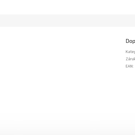
Dop
Kate
Záru
EAN
: