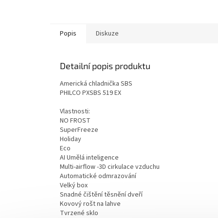
Popis
Diskuze
Detailní popis produktu
Americká chladnička SBS
PHILCO PXSBS 519 EX
Vlastnosti:
NO FROST
SuperFreeze
Holiday
Eco
AI Umělá inteligence
Multi-airflow -3D cirkulace vzduchu
Automatické odmrazování
Velký box
Snadné čištění těsnění dveří
Kovový rošt na lahve
Tvrzené sklo