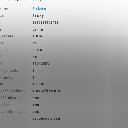
gorie
:
Elektro
ka
:
2 roky
8590669306428
a
:
černá
a kabelu
:
1,8 m
ér
:
ne
nost
:
80 dB
ér
:
ne
tí
:
220–240 V
 rychlostí
:
2
t teplot
:
2
on
:
1600 W
klační poplatek
:
3,05 Kč bez DPH
ěcí rukojeť
:
ano
ený vzduch
:
ano
ovací koncovka
:
ano
vysoušeč vlasů