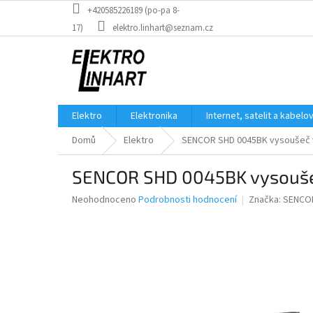
Přejít
+420585226189 (po-pa 8-
na
17)
elektro.linhart@seznam.cz
obsah
Elektro
Elektronika
Internet, satelit a kabelo
Domů
Elektro
SENCOR SHD 0045BK vysoušeč 
SENCOR SHD 0045BK vysouše
Průměrné
Neohodnoceno
Podrobnosti hodnocení
Značka:
SENCO
hodnocení
produktu
je
0,0
z
5
hvězdiček.