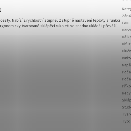
ů
Kate
Záru
cesty. Nabízí 2 rychlostní stupně, 2 stupně nastavení teploty a funkci
EAN
:
rgonomicky tvarované sklápěcí rukojeti se snadno ukládá i převáží.
Barv
Délk
Difuz
Hluč
Ioniz
Napě
Počet
Poče
Přík
Recy
Skláp
Stud
Tvar
Typ
: