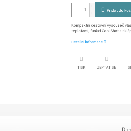
Přidat do koš
Kompaktní cestovní vysoušeč vlas
teplotami, funkcí Cool Shot a skláp
Detailní informace
TISK
ZEPTAT SE
S
Dop