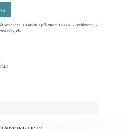
íku
ů Sencor SHD 0045BK s příkonem 1600 W, 2 rychlostmi, 2
ěcí rukojetí.
DÍLET
lňkové parametry