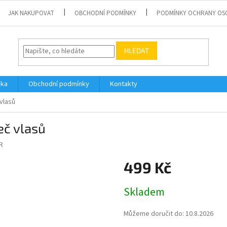
JAK NAKUPOVAT
OBCHODNÍ PODMÍNKY
PODMÍNKY OCHRANY OS
HLEDAT
vka
Obchodní podmínky
Kontakty
vlasů
č vlasů
R
499 Kč
Měrná
Skladem
cena:
Můžeme doručit do:
10.8.2026