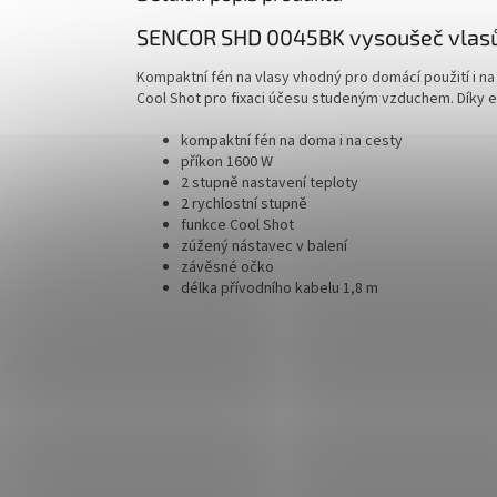
SENCOR SHD 0045BK vysoušeč vlas
Kompaktní fén na vlasy vhodný pro domácí použití i na 
Cool Shot pro fixaci účesu studeným vzduchem. Díky e
kompaktní fén na doma i na cesty
příkon 1600 W
2 stupně nastavení teploty
2 rychlostní stupně
funkce Cool Shot
zúžený nástavec v balení
závěsné očko
délka přívodního kabelu 1,8 m