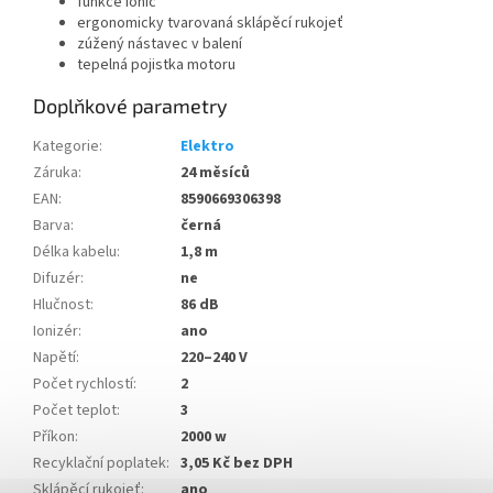
funkce Ionic
ergonomicky tvarovaná sklápěcí rukojeť
zúžený nástavec v balení
tepelná pojistka motoru
Doplňkové parametry
Kategorie
:
Elektro
Záruka
:
24 měsíců
EAN
:
8590669306398
Barva
:
černá
Délka kabelu
:
1,8 m
Difuzér
:
ne
Hlučnost
:
86 dB
Ionizér
:
ano
Napětí
:
220–240 V
Počet rychlostí
:
2
Počet teplot
:
3
Příkon
:
2000 w
Recyklační poplatek
:
3,05 Kč bez DPH
Sklápěcí rukojeť
:
ano