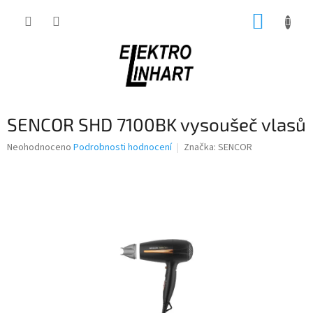
Přejít
NÁKUP
na
obsah
KOŠÍK
SENCOR SHD 7100BK vysoušeč vlasů
Průměrné
Neohodnoceno
Podrobnosti hodnocení
Značka:
SENCOR
hodnocení
produktu
je
0,0
z
5
hvězdiček.