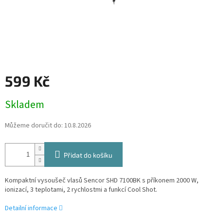
599 Kč
Měrná
Skladem
cena:
Můžeme doručit do:
10.8.2026
Přidat do košíku
Kompaktní vysoušeč vlasů Sencor SHD 7100BK s příkonem 2000 W,
ionizací, 3 teplotami, 2 rychlostmi a funkcí Cool Shot.
Detailní informace