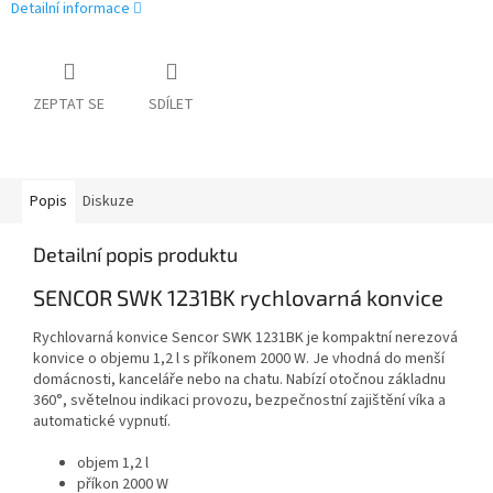
Detailní informace
ZEPTAT SE
SDÍLET
Popis
Diskuze
Detailní popis produktu
SENCOR SWK 1231BK rychlovarná konvice
Rychlovarná konvice Sencor SWK 1231BK je kompaktní nerezová
konvice o objemu 1,2 l s příkonem 2000 W. Je vhodná do menší
domácnosti, kanceláře nebo na chatu. Nabízí otočnou základnu
360°, světelnou indikaci provozu, bezpečnostní zajištění víka a
automatické vypnutí.
objem 1,2 l
příkon 2000 W