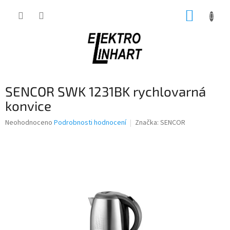
Přejít
NÁKUP
na
obsah
KOŠÍK
SENCOR SWK 1231BK rychlovarná
konvice
Průměrné
Neohodnoceno
Podrobnosti hodnocení
Značka:
SENCOR
hodnocení
produktu
je
0,0
z
5
hvězdiček.