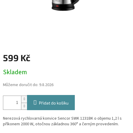
599 Kč
Měrná
Skladem
cena:
Můžeme doručit do:
9.8.2026
Přidat do košíku
Nerezová rychlovarná konvice Sencor SWK 1231BK o objemu 1,2 l s
příkonem 2000 W, otočnou základnou 360° a černým provedením.