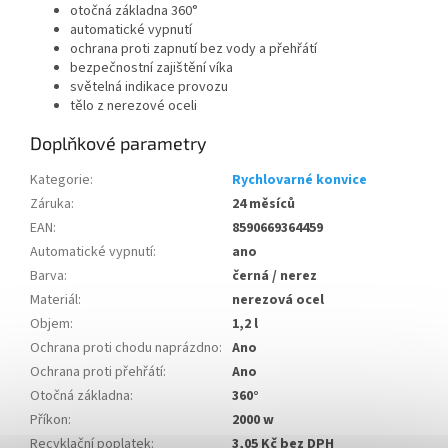
otočná základna 360°
automatické vypnutí
ochrana proti zapnutí bez vody a přehřátí
bezpečnostní zajištění víka
světelná indikace provozu
tělo z nerezové oceli
Doplňkové parametry
Kategorie
:
Rychlovarné konvice
Záruka
:
24 měsíců
EAN
:
8590669364459
Automatické vypnutí
:
ano
Barva
:
černá / nerez
Materiál
:
nerezová ocel
Objem
:
1,2 l
Ochrana proti chodu naprázdno
:
Ano
Ochrana proti přehřátí
:
Ano
Otočná základna
:
360°
Příkon
:
2000 w
Recyklační poplatek
:
3,05 Kč bez DPH