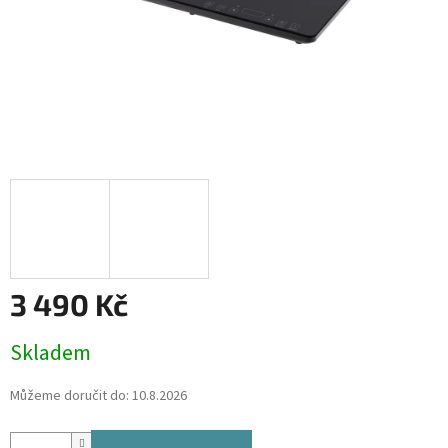
3 490 Kč
Měrná
Skladem
cena:
Můžeme doručit do:
10.8.2026