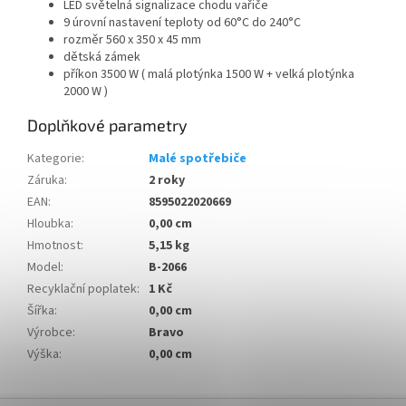
LED světelná signalizace chodu vařiče
9 úrovní nastavení teploty od 60°C do 240°C
rozměr 560 x 350 x 45 mm
dětská zámek
příkon 3500 W ( malá plotýnka 1500 W + velká plotýnka
2000 W )
Doplňkové parametry
Kategorie
:
Malé spotřebiče
Záruka
:
2 roky
EAN
:
8595022020669
Hloubka
:
0,00 cm
Hmotnost
:
5,15 kg
Model
:
B-2066
Recyklační poplatek
:
1 Kč
Šířka
:
0,00 cm
Výrobce
:
Bravo
Výška
:
0,00 cm