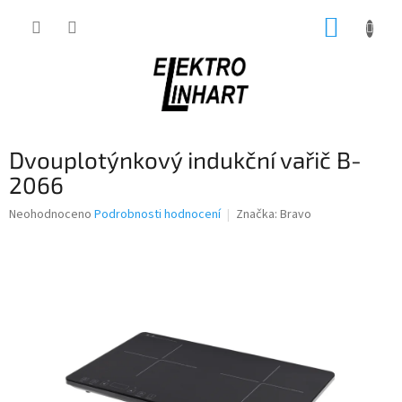
Přejít
NÁKUP
na
obsah
KOŠÍK
Dvouplotýnkový indukční vařič B-
2066
Průměrné
Neohodnoceno
Podrobnosti hodnocení
Značka:
Bravo
hodnocení
produktu
je
0,0
z
5
hvězdiček.