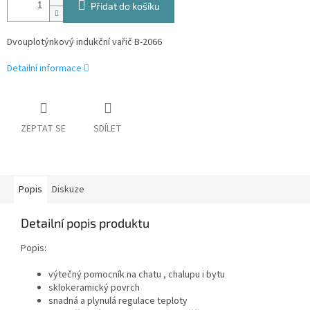
Přidat do košíku
Dvouplotýnkový indukční vařič B-2066
Detailní informace
ZEPTAT SE
SDÍLET
Popis
Diskuze
Detailní popis produktu
Popis:
výtečný pomocník na chatu , chalupu i bytu
sklokeramický povrch
snadná a plynulá regulace teploty