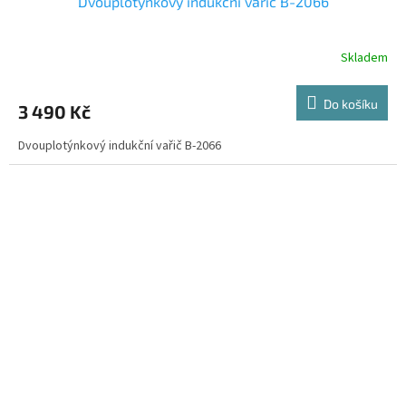
Dvouplotýnkový indukční vařič B-2066
Skladem
Do košíku
3 490 Kč
Dvouplotýnkový indukční vařič B-2066