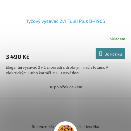
Tyčový vysavač 2v1 Tuuli Plus B-4966
Skladem
Do košíku
3 490 Kč
Elegantní vysavač 2 v 1 si poradí s drobnými nečistotami. V
elektrickým Turbo kartáči je LED osvětlení.
10
položek celkem
O
v
l
Z
á
á
d
p
a
a
c
t
Recenze zákazníků dotazníku Heuréka
í