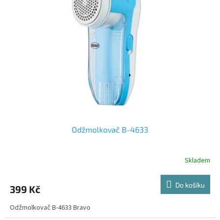
i
r
s
o
p
d
r
u
o
k
d
t
u
ů
k
t
ů
Odžmolkovač B-4633
Skladem
Do košíku
399 Kč
Odžmolkovač B-4633 Bravo