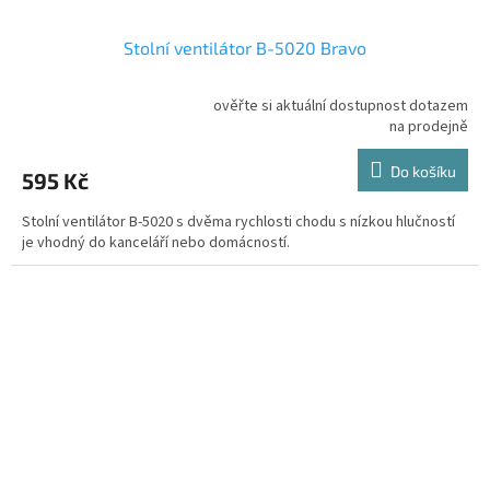
Stolní ventilátor B-5020 Bravo
ověřte si aktuální dostupnost dotazem
Průměrné
na prodejně
hodnocení
produktu
Do košíku
595 Kč
je
5,0
Stolní ventilátor B-5020 s dvěma rychlosti chodu s nízkou hlučností
z
je vhodný do kanceláří nebo domácností.
5
hvězdiček.