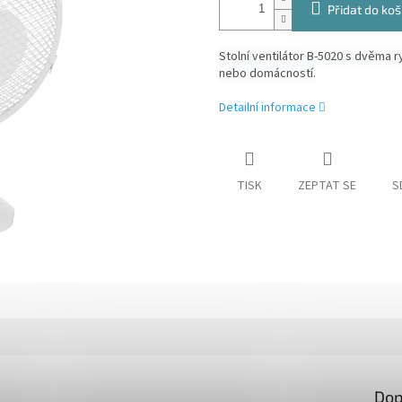
Přidat do koš
Stolní ventilátor B-5020 s dvěma r
nebo domácností.
Detailní informace
TISK
ZEPTAT SE
S
Dop