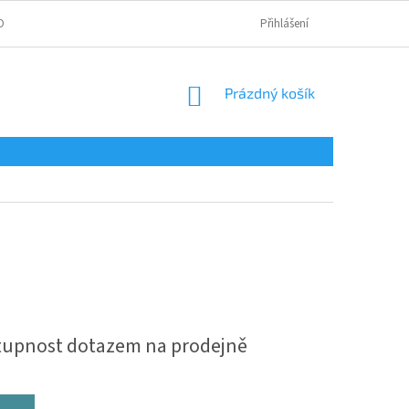
OBNÍCH ÚDAJŮ
Přihlášení
NÁKUPNÍ
Prázdný košík
KOŠÍK
stupnost dotazem na prodejně