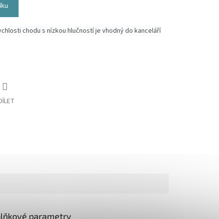
íku
ychlosti chodu s nízkou hlučností je vhodný do kanceláří
DÍLET
lňkové parametry