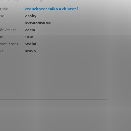
gorie
:
Vzduchotechnika a chlazení
ka
:
2 roky
8595022050208
ěr vrtule
:
22 cm
on
:
30 W
entilátoru
:
Stolní
ka
:
Bravo