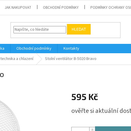
JAK NAKUPOVAT
OBCHODNÍ PODMÍNKY
PODMÍNKY OCHRANY OS
HLEDAT
vka
Obchodní podmínky
Kontakty
technika a chlazení
Stolní ventilátor B-5020 Bravo
vo
595 Kč
Měrná
ověřte si aktuální do
cena: