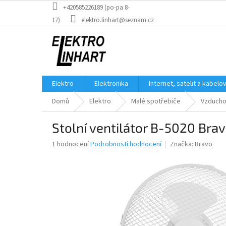
Přejít
+420585226189 (po-pa 8-
na
17)
elektro.linhart@seznam.cz
obsah
Elektro
Elektronika
Internet, satelit a kabelo
Domů
Elektro
Malé spotřebiče
Vzducho
Stolní ventilátor B-5020 Bra
Průměrné
1 hodnocení
Podrobnosti hodnocení
Značka:
Bravo
hodnocení
produktu
je
5,0
z
5
hvězdiček.