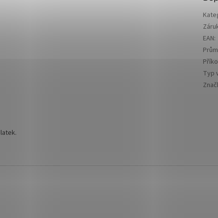
Kate
Záru
EAN
:
Prům
Přík
Typ v
Znač
latek.