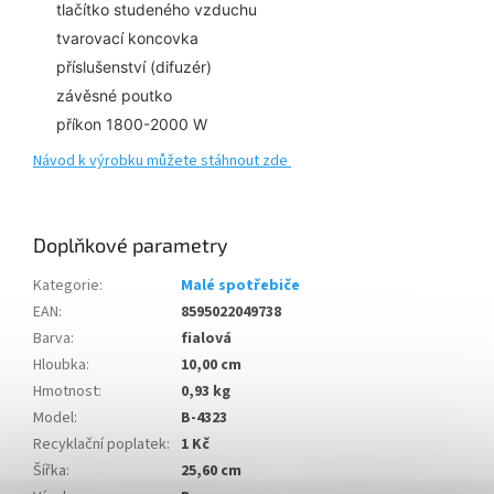
tlačítko studeného vzduchu
tvarovací koncovka
příslušenství (difuzér)
závěsné poutko
příkon 1800-2000 W
Návod k výrobku můžete stáhnout zde
Doplňkové parametry
Kategorie
:
Malé spotřebiče
EAN
:
8595022049738
Barva
:
fialová
Hloubka
:
10,00 cm
Hmotnost
:
0,93 kg
Model
:
B-4323
Recyklační poplatek
:
1 Kč
Šířka
:
25,60 cm