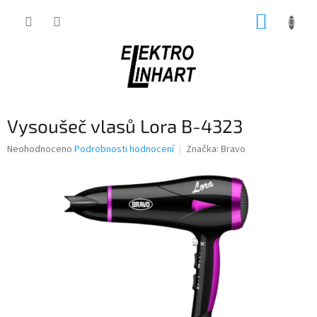
Přejít
NÁKUP
na
obsah
KOŠÍK
Vysoušeč vlasů Lora B-4323
Průměrné
Neohodnoceno
Podrobnosti hodnocení
Značka:
Bravo
hodnocení
produktu
je
0,0
z
5
hvězdiček.