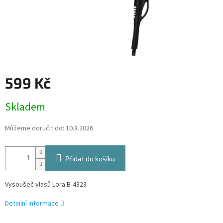
599 Kč
Měrná
Skladem
cena:
Můžeme doručit do:
10.8.2026
Přidat do košíku
Vysoušeč vlasů Lora B-4323
Detailní informace