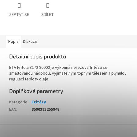
ZEPTAT SE
SDÍLET
Popis
Diskuze
Detailní popis produktu
ETA Fritola 3172 90000 je výkonná nerezová fritéza se
smaltovanou nádobou, vyjímatelným topným tělesem a plynulou
regulací teploty oleje.
Doplňkové parametry
Kategorie
:
Fritézy
EAN
:
8590393255948
Z
á