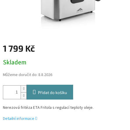
1 799 Kč
Měrná
Skladem
cena:
Můžeme doručit do:
8.8.2026
Přidat do košíku
Nerezová fritéza ETA Fritola s regulací teploty oleje.
Detailní informace