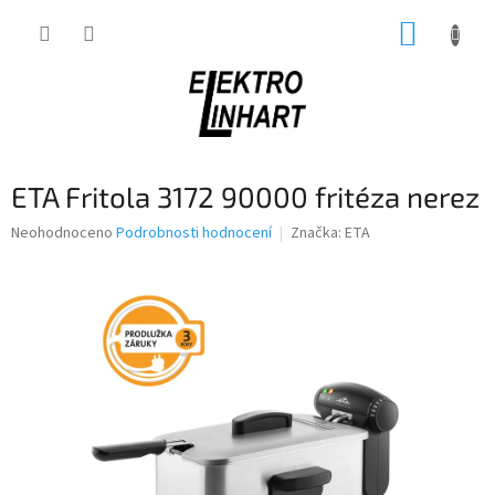
Přejít
NÁKUP
na
obsah
KOŠÍK
ETA Fritola 3172 90000 fritéza nerez
Průměrné
Neohodnoceno
Podrobnosti hodnocení
Značka:
ETA
hodnocení
produktu
je
0,0
z
5
hvězdiček.