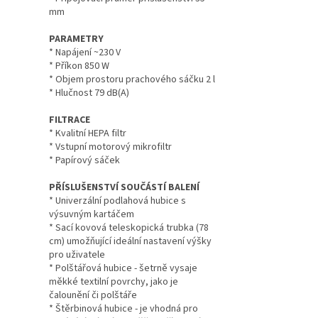
mm
PARAMETRY
* Napájení ~230 V
* Příkon 850 W
* Objem prostoru prachového sáčku 2 l
* Hlučnost 79 dB(A)
FILTRACE
* Kvalitní HEPA filtr
* Vstupní motorový mikrofiltr
* Papírový sáček
PŘÍSLUŠENSTVÍ SOUČÁSTÍ BALENÍ
* Univerzální podlahová hubice s
výsuvným kartáčem
* Sací kovová teleskopická trubka (78
cm) umožňující ideální nastavení výšky
pro uživatele
* Polštářová hubice - šetrně vysaje
měkké textilní povrchy, jako je
čalounění či polštáře
* Štěrbinová hubice - je vhodná pro