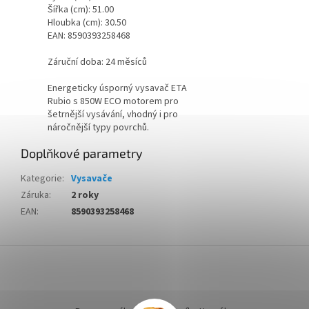
Šířka (cm): 51.00
Hloubka (cm): 30.50
EAN: 8590393258468
Záruční doba: 24 měsíců
Energeticky úsporný vysavač ETA
Rubio s 850W ECO motorem pro
šetrnější vysávání, vhodný i pro
náročnější typy povrchů.
Doplňkové parametry
Kategorie
:
Vysavače
Záruka
:
2 roky
EAN
:
8590393258468
Z
á
p
a