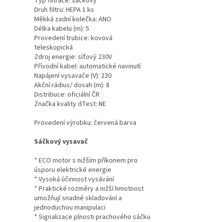
Typ filtrace: sáčkový
Druh filtru: HEPA 1 ks
Měkká zadní kolečka: ANO
Délka kabelu (m): 5
Provedení trubice: kovová
teleskopická
Zdroj energie: síťový 230V
Přívodní kabel: automatické navinutí
Napájení vysavače (V): 230
Akční rádius/ dosah (m): 8
Distribuce: oficiální ČR
Značka kvality dTest: NE
Provedení výrobku: červená barva
Sáčkový vysavač
* ECO motor s nižším příkonem pro
úsporu elektrické energie
* Vysoká účinnost vysávání
* Praktické rozměry a nižší hmotnost
umožňují snadné skladování a
jednoduchou manipulaci
* Signalizace plnosti prachového sáčku