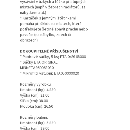
vysávání v úzkých a těžko přístupných
místech (např. v žebrech radiátorů, za
nábytkem atd.)
* Kartáček s jemnými štětinkami
pomáhá při úklidu na místech, která
potřebujete šetrně zbavit prachu nebo
pavučin (na nábytku, zdech či
obrazech)
DOKOUPITELNÉ PŘÍSLUŠENSTVÍ
* Papírové sáčky, 5 ks; ETA 049168000
* Sáčky ETA ORIGINAL
MINI::ETA960068030
* Mikrofiltr vstupní; ETA050000020
Rozměry výrobku:
Hmotnost (kg): 4.830
Výška (cm): 21.00
Šířka (cm): 38.00
Hloubka (cm): 26.50
Rozměry balení:
Hmotnost (kg): 5.830
Výška (cm): 29.00