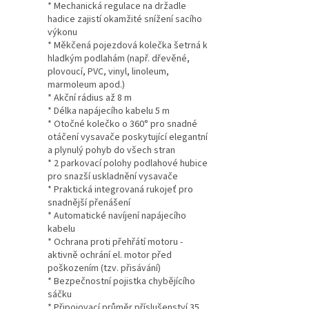
* Mechanická regulace na držadle
hadice zajistí okamžité snížení sacího
výkonu
* Měkčená pojezdová kolečka šetrná k
hladkým podlahám (např. dřevěné,
plovoucí, PVC, vinyl, linoleum,
marmoleum apod.)
* Akční rádius až 8 m
* Délka napájecího kabelu 5 m
* Otočné kolečko o 360° pro snadné
otáčení vysavače poskytující elegantní
a plynulý pohyb do všech stran
* 2 parkovací polohy podlahové hubice
pro snazší uskladnění vysavače
* Praktická integrovaná rukojeť pro
snadnější přenášení
* Automatické navíjení napájecího
kabelu
* Ochrana proti přehřátí motoru -
aktivně ochrání el. motor před
poškozením (tzv. přisávání)
* Bezpečnostní pojistka chybějícího
sáčku
* Připojovací průměr příslušenství 35