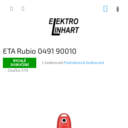
Přejít
NÁKUP
na
obsah
KOŠÍK
ETA Rubio 0491 90010
RYCHLÉ
Průměrné
1 hodnocení
Podrobnosti hodnocení
DORUČENÍ
hodnocení
Značka:
ETA
produktu
je
4,0
z
5
hvězdiček.