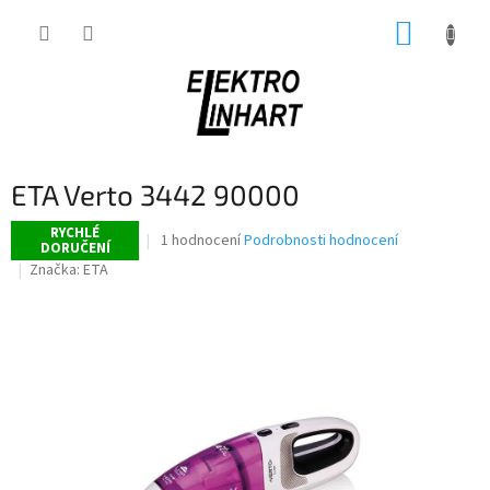
Přejít
NÁKUP
na
obsah
KOŠÍK
ETA Verto 3442 90000
RYCHLÉ
Průměrné
1 hodnocení
Podrobnosti hodnocení
DORUČENÍ
hodnocení
Značka:
ETA
produktu
je
5,0
z
5
hvězdiček.