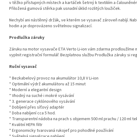
v těžko přístupných místech a kartáček šetrný k textiliím a čalouněn
Přiložená gumová stěrka pak usnadní úklid rozlitých loužiček.
Nechybí ani nástěnný držák, ve kterém se vysavač zároveň nabíjí. Nabíj
hodin a je doprovázeno světelnou signalizací.
Prodlužka záruky
Záruku na motor vysavače ETA Verto Li-ion vám zdarma prodloužíme na
vyplnit registrační formulář. Bezplatnou službu Prodlužka záruky si re
Ruční vysavač
* Bezkabelový provoz na akumulátor 10,8 V Li-ion
* Optimální výdrž akumulátoru až 15 minut
* Moderní a elegantní design
* Vhodný na suché i mokré vysávání
* 3. generace cyklónového vysávání
* Dobíjení přes síťový adaptér
* Doba nabíjení cca 5 hod.
* Transparentní nádoba na prach s objemem 500 ml prachu / 120 ml te
* Kvalitní HEPA filtr
* Ergonomicky tvarovaná rukojeť pro pohodlné používání
* Světelná signalizace nabíjení