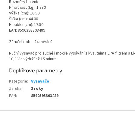
Rozměry balení:
Hmotnost (kg): 1.830
Výška (cm): 16.50
Šířka (cm): 44.00
Hloubka (cm): 17.50
EAN: 8590393303489
Záruční doba: 24 měsíců
Ruční vysavač pro suché i mokré vysávání s kvalitním HEPA filtrem a L
10,8 V s výdrží až 15 minut.
Doplňkové parametry
Kategorie
:
Vysavače
Záruka
:
2 roky
EAN
:
8590393303489
Z
á
p
a