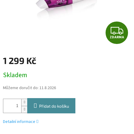
Z
ZDARMA
D
A
1 299 Kč
R
Měrná
Skladem
cena:
M
Můžeme doručit do:
11.8.2026
A
Přidat do košíku
Detailní informace