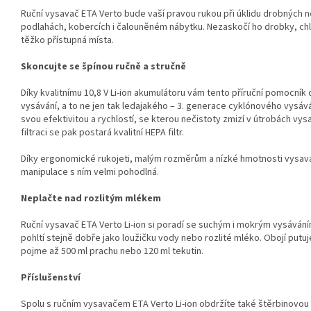
Ruční vysavač ETA Verto bude vaší pravou rukou při úklidu drobných n
podlahách, kobercích i čalouněném nábytku. Nezaskočí ho drobky, chlu
těžko přístupná místa.
Skoncujte se špínou ručně a stručně
Díky kvalitnímu 10,8 V Li-ion akumulátoru vám tento příruční pomocník
vysávání, a to ne jen tak ledajakého – 3. generace cyklónového vysáv
svou efektivitou a rychlostí, se kterou nečistoty zmizí v útrobách vy
filtraci se pak postará kvalitní HEPA filtr.
Díky ergonomické rukojeti, malým rozměrům a nízké hmotnosti vysava
manipulace s ním velmi pohodlná.
Neplačte nad rozlitým mlékem
Ruční vysavač ETA Verto Li-ion si poradí se suchým i mokrým vysávání
pohltí stejně dobře jako loužičku vody nebo rozlité mléko. Obojí putu
pojme až 500 ml prachu nebo 120 ml tekutin.
Příslušenství
Spolu s ručním vysavačem ETA Verto Li-ion obdržíte také štěrbinovou 