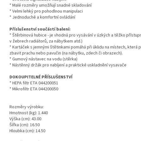
* Malé rozměry umožňují snadné skladování
* Velmi lehký pro pohodlnou manipulaci
* Jednoduché a komfortní ovládání
Příslušenství součástí balení:
* Štěrbinová hubice - je vhodná pro vysávání v úzkých a těžko přístup
v žebrech radiátorů, za nábytkem atd.)
* Kartáček s jemnými štětinkami pomáhá při úklidu na místech, která 
zbavit prachu nebo pavučin (na nábytku, zdech či obrazech).
* Gumový nástavec na vodu (stěrka)
* Nástěnný držák pro nabíjení a praktické uskladnění vysavače
DOKOUPITELNÉ PŘÍSLUŠENSTVÍ
* HEPA filtr ETA 044200051
* Mikrofiltr ETA 044200050
Rozměry výrobku:
Hmotnost (kg): 1.440
Výška (cm): 43.00
Šířka (cm): 16.50
Hloubka (cm): 14.50