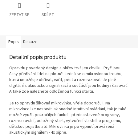
ZEPTAT SE
SDÍLET
Popis
Diskuze
Detailní popis produktu
Opravdu povedený design a ohřev trvá jen chvilku. Pryč jsou
časy přihřívání jídel na plotně! Jedná se o mikrovlnnou troubu,
která umožňuje ohřívat, vařit, péct a rozmrazovat. Je plně
digitální s akustickou signalizací a součástí jsou hodiny i časovač.
A také zde naleznete odloženou funkci startu.
Je to opravdu šikovná mikrovlnka, vřele doporučuji. Na
mikrovlnce lze nastavit jak snadné intuitivní ovládání, tak je také
možné využít pokročilých funkcí - přednastavené programy,
rozmrazování, odložený start, vytvoření vlastního programu,
dětskou pojistku atd. Mikrovlnka je po vypnutí provázená
akustickým signálem - 4x pípne.