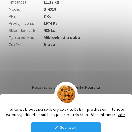
Hmotnost
:
11,32 kg
Model
:
B-4318
PHE
:
8 Kč
Prodejní cena
:
1974 Kč
Sklad dodavatele
:
485 ks
Typ produktu
:
Mikrovlnná trouba
Značka
:
Bravo
Z
á
p
a
t
Recenze zákazníků dotazníku Heuréka
í
Tento web používá soubory cookie. Dalším procházením tohoto
webu vyjadřujete souhlas s jejich používáním.. Více informací
zde
.
Vytvořil Shoptet
Souhlasím