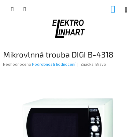
Přejít
NÁKUP
na
obsah
KOŠÍK
Mikrovlnná trouba DIGI B-4318
Průměrné
Neohodnoceno
Podrobnosti hodnocení
Značka:
Bravo
hodnocení
produktu
je
0,0
z
5
hvězdiček.