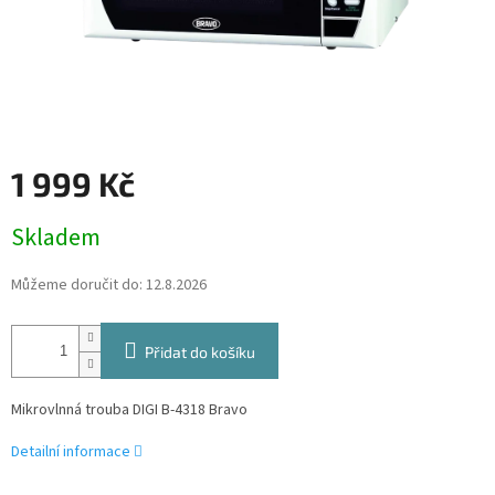
1 999 Kč
Měrná
Skladem
cena:
Můžeme doručit do:
12.8.2026
Přidat do košíku
Mikrovlnná trouba DIGI B-4318 Bravo
Detailní informace