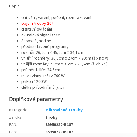
Popis:
ohřívání, vaření, pečení, rozmrazování
objem trouby 20 l
digitální ovládání
akustická signalizace
časovač, hodiny
přednastavené programy
rozměr 26,2cm × 45,2cm × 34,1cm
vnitřní rozměry: 30,5cm x 27cm x 20cm (š x h x v)
vnější rozměry: 45cm x 31cm x 25,5cm (š x h x v)
průměr talíře: 24,5cm
mikrovlnný ohřev 700 W
příkon 1200 W
délka přívodní šňůry: 1 m
Doplňkové parametry
Kategorie
:
Mikrovlnné trouby
Záruka
:
2 roky
EAN
:
8595022043187
EAN
:
8595022043187