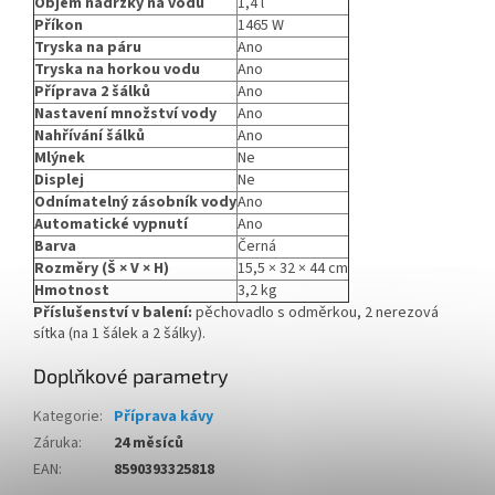
Objem nádržky na vodu
1,4 l
Příkon
1465 W
Tryska na páru
Ano
Tryska na horkou vodu
Ano
Příprava 2 šálků
Ano
Nastavení množství vody
Ano
Nahřívání šálků
Ano
Mlýnek
Ne
Displej
Ne
Odnímatelný zásobník vody
Ano
Automatické vypnutí
Ano
Barva
Černá
Rozměry (Š × V × H)
15,5 × 32 × 44 cm
Hmotnost
3,2 kg
Příslušenství v balení:
pěchovadlo s odměrkou, 2 nerezová
sítka (na 1 šálek a 2 šálky).
Doplňkové parametry
Kategorie
:
Příprava kávy
Záruka
:
24 měsíců
EAN
:
8590393325818