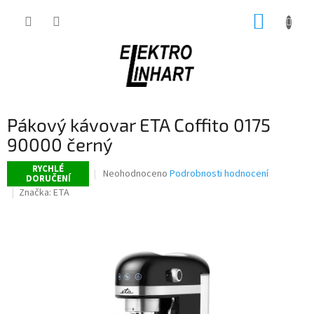
Přejít
NÁKUP
na
obsah
KOŠÍK
Pákový kávovar ETA Coffito 0175
90000 černý
RYCHLÉ
Průměrné
Neohodnoceno
Podrobnosti hodnocení
DORUČENÍ
hodnocení
Značka:
ETA
produktu
je
0,0
z
5
hvězdiček.