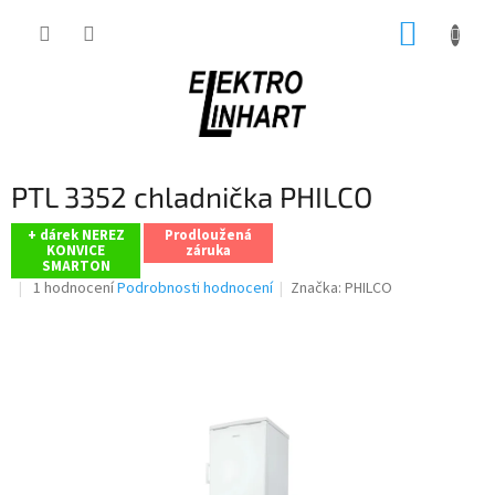
Přejít
NÁKUP
na
obsah
KOŠÍK
PTL 3352 chladnička PHILCO
+ dárek NEREZ
Prodloužená
KONVICE
záruka
SMARTON
Průměrné
1 hodnocení
Podrobnosti hodnocení
Značka:
PHILCO
hodnocení
produktu
je
5,0
z
5
hvězdiček.