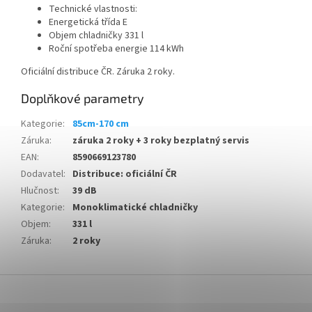
Technické vlastnosti:
Energetická třída E
Objem chladničky 331 l
Roční spotřeba energie 114 kWh
Oficiální distribuce ČR. Záruka 2 roky.
Doplňkové parametry
Kategorie
:
85cm-170 cm
Záruka
:
záruka 2 roky + 3 roky bezplatný servis
EAN
:
8590669123780
Dodavatel
:
Distribuce: oficiální ČR
Hlučnost
:
39 dB
Kategorie
:
Monoklimatické chladničky
Objem
:
331 l
Záruka
:
2 roky
Z
á