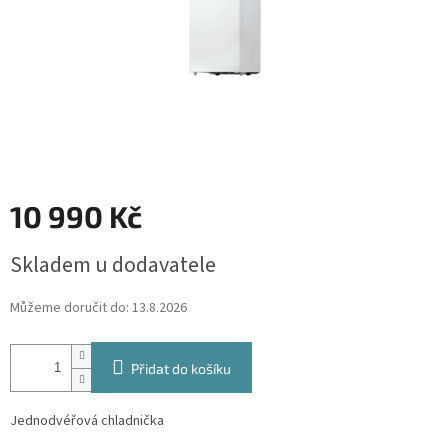
10 990 Kč
Měrná
Skladem u dodavatele
cena:
Můžeme doručit do:
13.8.2026
Přidat do košíku
Jednodvéřová chladnička