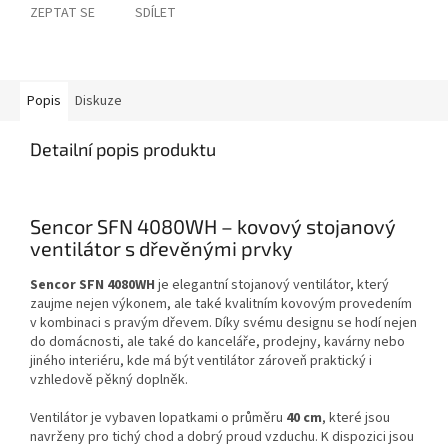
ZEPTAT SE
SDÍLET
Popis
Diskuze
Detailní popis produktu
Sencor SFN 4080WH – kovový stojanový
ventilátor s dřevěnými prvky
Sencor SFN 4080WH
je elegantní stojanový ventilátor, který
zaujme nejen výkonem, ale také kvalitním kovovým provedením
v kombinaci s pravým dřevem. Díky svému designu se hodí nejen
do domácnosti, ale také do kanceláře, prodejny, kavárny nebo
jiného interiéru, kde má být ventilátor zároveň praktický i
vzhledově pěkný doplněk.
Ventilátor je vybaven lopatkami o průměru
40 cm
, které jsou
navrženy pro tichý chod a dobrý proud vzduchu. K dispozici jsou