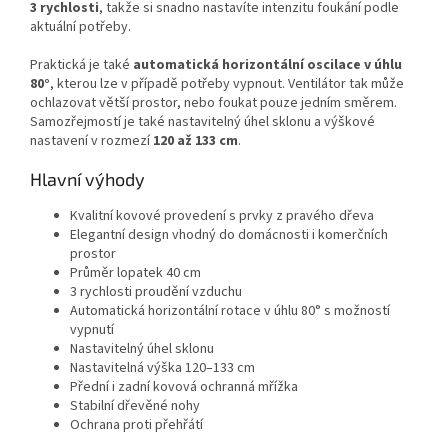
3 rychlosti
, takže si snadno nastavíte intenzitu foukání podle
aktuální potřeby.
Praktická je také
automatická horizontální oscilace v úhlu
80°
, kterou lze v případě potřeby vypnout. Ventilátor tak může
ochlazovat větší prostor, nebo foukat pouze jedním směrem.
Samozřejmostí je také nastavitelný úhel sklonu a výškové
nastavení v rozmezí
120 až 133 cm
.
Hlavní výhody
Kvalitní kovové provedení s prvky z pravého dřeva
Elegantní design vhodný do domácnosti i komerčních
prostor
Průměr lopatek 40 cm
3 rychlosti proudění vzduchu
Automatická horizontální rotace v úhlu 80° s možností
vypnutí
Nastavitelný úhel sklonu
Nastavitelná výška 120–133 cm
Přední i zadní kovová ochranná mřížka
Stabilní dřevěné nohy
Ochrana proti přehřátí