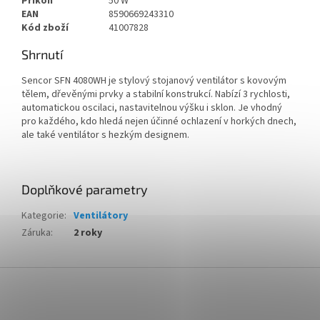
Příkon
50 W
EAN
8590669243310
Kód zboží
41007828
Shrnutí
Sencor SFN 4080WH je stylový stojanový ventilátor s kovovým
tělem, dřevěnými prvky a stabilní konstrukcí. Nabízí 3 rychlosti,
automatickou oscilaci, nastavitelnou výšku i sklon. Je vhodný
pro každého, kdo hledá nejen účinné ochlazení v horkých dnech,
ale také ventilátor s hezkým designem.
Doplňkové parametry
Kategorie
:
Ventilátory
Záruka
:
2 roky
Z
á
p