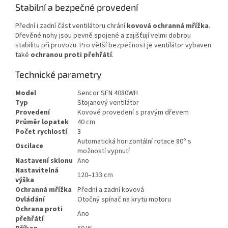
Stabilní a bezpečné provedení
Přední i zadní část ventilátoru chrání
kovová ochranná mřížka
.
Dřevěné nohy jsou pevně spojené a zajišťují velmi dobrou
stabilitu při provozu. Pro větší bezpečnost je ventilátor vybaven
také
ochranou proti přehřátí
.
Technické parametry
Model
Sencor SFN 4080WH
Typ
Stojanový ventilátor
Provedení
Kovové provedení s pravým dřevem
Průměr lopatek
40 cm
Počet rychlostí
3
Automatická horizontální rotace 80° s
Oscilace
možností vypnutí
Nastavení sklonu
Ano
Nastavitelná
120–133 cm
výška
Ochranná mřížka
Přední a zadní kovová
Ovládání
Otočný spínač na krytu motoru
Ochrana proti
Ano
přehřátí