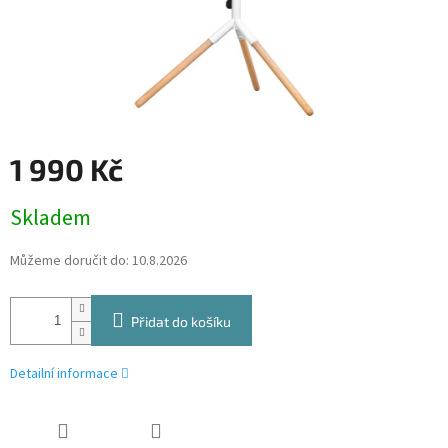
1 990 Kč
Měrná
Skladem
cena:
Můžeme doručit do:
10.8.2026
Přidat do košíku
Detailní informace