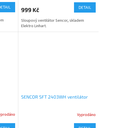
DETAIL
DETAIL
999 Kč
dem
Sloupový ventilátor Sencor, skladem
Elektro Linhart.
SENCOR SFT 2403WH ventilátor
yprodáno
Vyprodáno