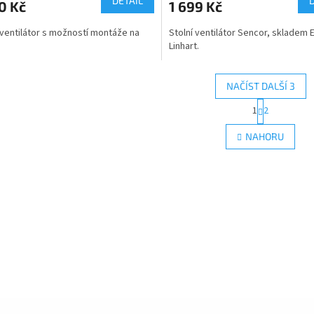
DETAIL
0 Kč
1 699 Kč
A
 ventilátor s možností montáže na
Stolní ventilátor Sencor, skladem 
Linhart.
ček.
NAČÍST DALŠÍ 3
S
1
2
O
t
r
v
NAHORU
á
l
n
á
k
d
o
a
v
c
á
í
n
p
í
r
v
k
y
v
ý