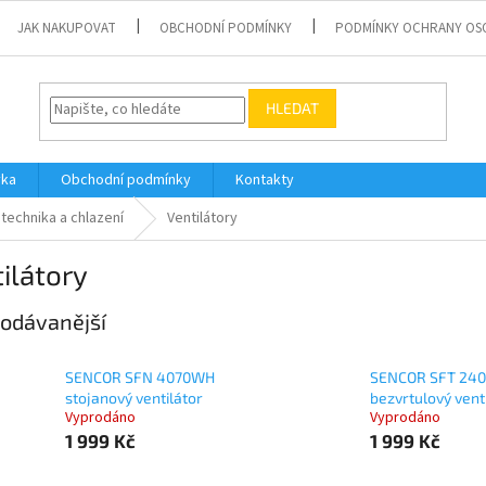
JAK NAKUPOVAT
OBCHODNÍ PODMÍNKY
PODMÍNKY OCHRANY OS
HLEDAT
vka
Obchodní podmínky
Kontakty
technika a chlazení
Ventilátory
ilátory
odávanější
SENCOR SFN 4070WH
SENCOR SFT 24
stojanový ventilátor
bezvrtulový vent
Vyprodáno
Vyprodáno
1 999 Kč
1 999 Kč