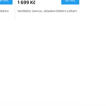
DETAIL
DETAIL
1 699 Kč
Elektro
Ventilátor Sencor, skladem Elektro Linhart.