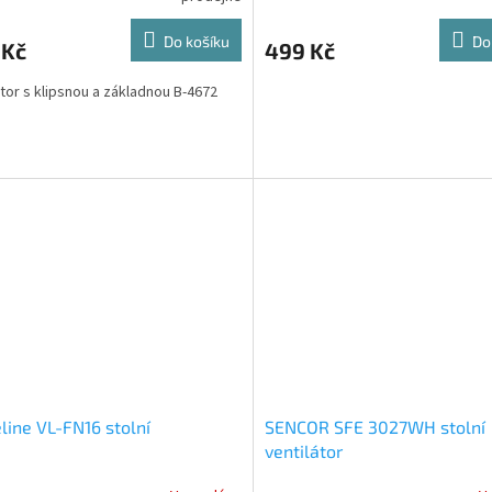
Do košíku
Do
 Kč
499 Kč
átor s klipsnou a základnou B-4672
line VL-FN16 stolní
SENCOR SFE 3027WH stolní
ventilátor