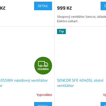
M
ktu
DETAIL
 Kč
999 Kč
A
Sloupový ventilátor Sencor, skla
Elektro Linhart.
ček.
Tip
Z
ZDARMA
D
4055WH nástěnný ventilátor
SENCOR SFE 4040SL stolní
A
or
ventilátor
R
Vyprodáno
V
rné
cení
M
ktu