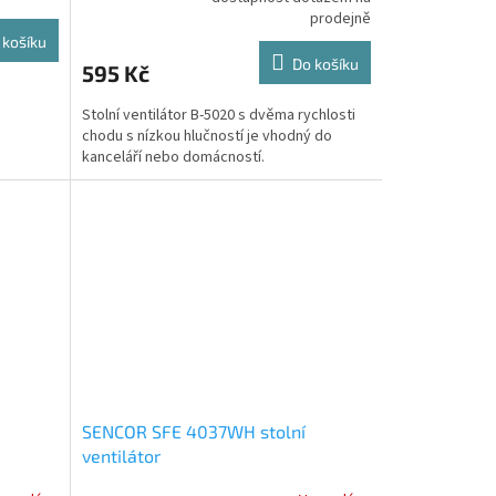
Průměrné
prodejně
hodnocení
produktu
 košíku
je
Do košíku
595 Kč
5,0
z
Stolní ventilátor B-5020 s dvěma rychlosti
5
chodu s nízkou hlučností je vhodný do
hvězdiček.
kanceláří nebo domácností.
SENCOR SFE 4037WH stolní
ventilátor