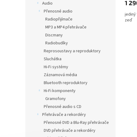
1 29
Audio
je
5,0
Přenosné audio
jediný
z
Radiopřijímače
zeď
5
hvězdi
MP3 a MP4 přehrávače
Discmany
Radiobudíky
Reprosoustavy a reproduktory
Sluchátka
Hi-Fi systémy
Záznamová média
Bluetooth reproduktory
Hi-Fi komponenty
Gramofony
Přenosné audio s CD
Přehrávače a rekordéry
Přenosné DVD a Blu-Ray přehrávače
DVD přehrávače a rekordéry