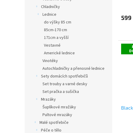
Průmě
Chladničky
hodno
produ
Lednice
599
je
do výšky 85 cm
5,0
85cm-170 cm
z
5
171cm a vyšší
hvězdi
Vestavné
D
Americké lednice
Vinotéky
Autochladničky a přenosné lednice
Sety domácích spotřebičů
Set trouby a varné desky
Set pračka a sušička
Mrazáky
Šuplíkové mražáky
Blac
Pultové mrazáky
Malé spotřebiče
Průmě
Péče o tělo
hodno