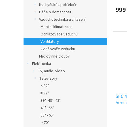
Kuchyňské spotřebiče
produ
999
je
Péče o domácnost
5,0
Vzduchotechnika a chlazení
z
5
Mobilní klimatizace
hvězdi
Ochlazovače vzduchu
Ventilátory
Zvlhčovače vzduchu
Mikrovlnné trouby
Elektronika
TV, audio, video
Televizory
< 32"
= 32"
SFG 
39"- 40"- 43"
Senc
48" - 55"
Průmě
58" - 65"
hodno
> 70"
produ