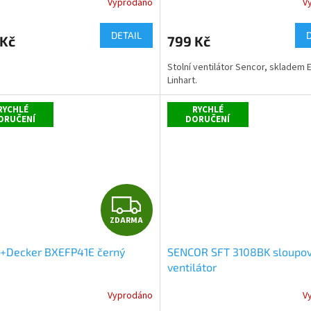
Vyprodáno
V
rné
cení
ktu
DETAIL
 Kč
799 Kč
Stolní ventilátor Sencor, skladem 
Linhart.
ček.
RYCHLÉ
RYCHLÉ
ORUČENÍ
DORUČENÍ
Z
ZDARMA
D
k+Decker BXEFP41E černý
SENCOR SFT 3108BK sloupo
A
ventilátor
R
Vyprodáno
V
rné
cení