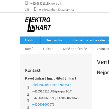
Přejít
+420585226189 (po-pa 8-
na
17)
elektro.linhart@seznam.cz
obsah
Elektro
Elektronika
Internet, satelit a kabelo
Domů
Elektro
Malé spotřebiče
Vzducho
P
Vent
o
s
Kontakt
Nejpr
t
r
Pavel Linhart Ing. , Miloš Linhart
a
elektro.linhart
@
seznam.cz
n
+420585226189 (po-pa 8-17)
n
+420608660671 , +420608660670
í
p
+420608660671