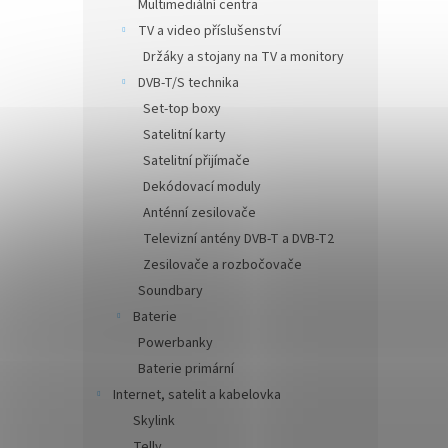
Multimediální centra
TV a video příslušenství
Držáky a stojany na TV a monitory
DVB-T/S technika
Set-top boxy
Satelitní karty
Satelitní přijímače
Dekódovací moduly
Anténní zesilovače
Televizní antény DVB-T a DVB-T2
Zesilovače a rozbočovače
Soundbary
Baterie
Powerbanky
Baterie primární
Internet, satelit a kabelovka
Skylink
Telly