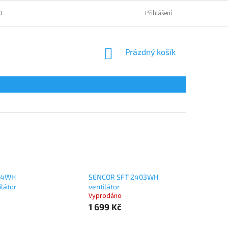
OBNÍCH ÚDAJŮ
Přihlášení
NÁKUPNÍ
Prázdný košík
KOŠÍK
04WH
SENCOR SFT 2403WH
ilátor
ventilátor
Vyprodáno
1 699 Kč