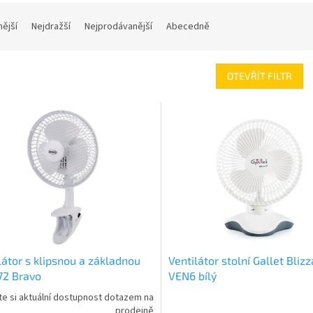
nější
Nejdražší
Nejprodávanější
Abecedně
OTEVŘÍT FILTR
látor s klipsnou a základnou
Ventilátor stolní Gallet Bliz
72 Bravo
VEN6 bílý
te si aktuální dostupnost dotazem na
prodejně