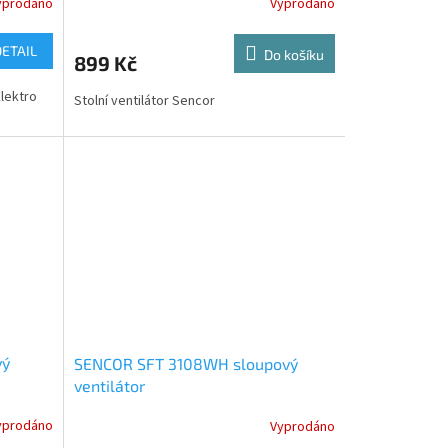
yprodáno
Vyprodáno
DETAIL
Do košíku
899 Kč
Elektro
Stolní ventilátor Sencor
vý
SENCOR SFT 3108WH sloupový
ventilátor
yprodáno
Vyprodáno