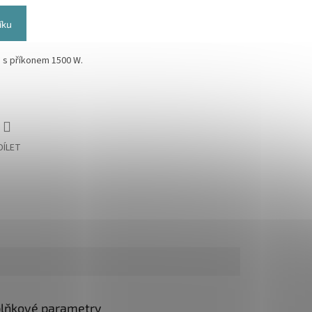
íku
 s příkonem 1500 W.
DÍLET
lňkové parametry