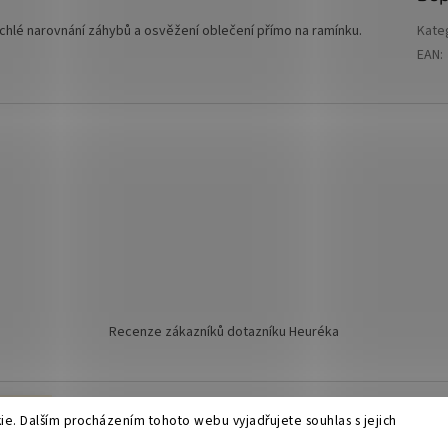
chlé narovnání záhybů a osvěžení oblečení přímo na ramínku.
Kate
EAN
:
Recenze zákazníků dotazníku Heuréka
el.
e. Dalším procházením tohoto webu vyjadřujete souhlas s jejich
zena.