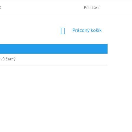
OBNÍCH ÚDAJŮ
Přihlášení
NÁKUPNÍ
Prázdný košík
KOŠÍK
ěvů černý