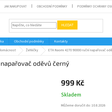
JAK NAKUPOVAT
OBCHODNÍ PODMÍNKY
PODMÍNKY OCHRANY OS
HLEDAT
vka
Obchodní podmínky
Kontakty
domácnost
Žehličky
ETA Naomi 4270 90000 ruční napařovač od
 napařovač oděvů černý
999 Kč
Měrná
Skladem
cena:
Můžeme doručit do:
10.8.2026