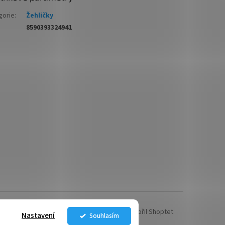
gorie
:
Žehličky
8590393324941
Vytvořil Shoptet
Nastavení
Souhlasím