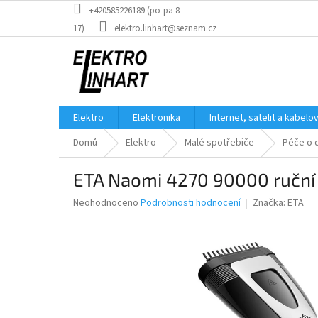
Přejít
+420585226189 (po-pa 8-
na
17)
elektro.linhart@seznam.cz
obsah
Elektro
Elektronika
Internet, satelit a kabelo
Domů
Elektro
Malé spotřebiče
Péče o 
ETA Naomi 4270 90000 ruční
Průměrné
Neohodnoceno
Podrobnosti hodnocení
Značka:
ETA
hodnocení
produktu
je
0,0
z
5
hvězdiček.