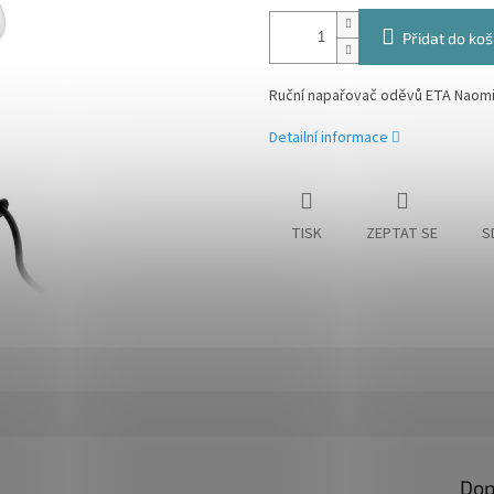
Přidat do koš
Ruční napařovač oděvů ETA Naomi
Detailní informace
TISK
ZEPTAT SE
S
Dop