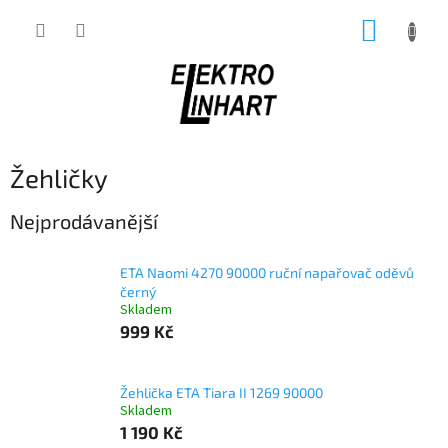
Přejít
NÁKUP
na
obsah
KOŠÍK
Žehličky
Nejprodávanější
ETA Naomi 4270 90000 ruční napařovač oděvů
černý
Skladem
999 Kč
Žehlička ETA Tiara II 1269 90000
Skladem
1 190 Kč