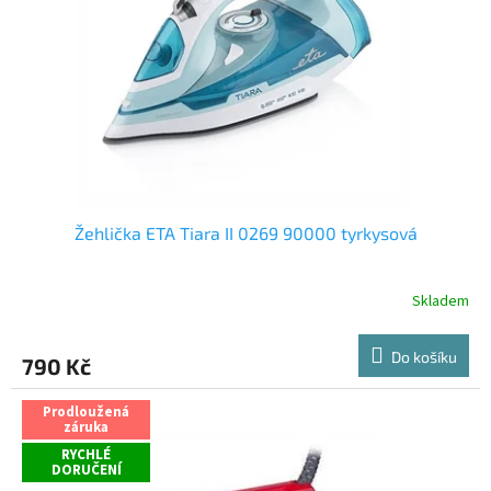
Žehlička ETA Tiara II 0269 90000 tyrkysová
Skladem
Do košíku
790 Kč
Prodloužená
záruka
RYCHLÉ
DORUČENÍ