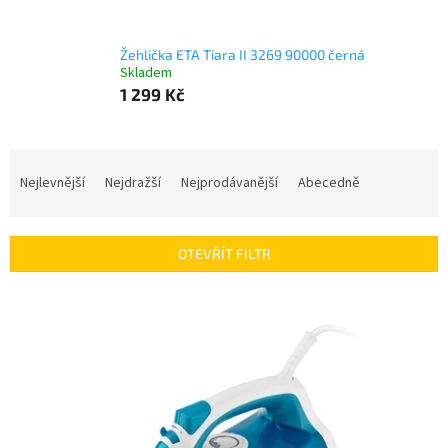
Žehlička ETA Tiara II 3269 90000 černá
Skladem
1 299 Kč
Ř
a
Nejlevnější
Nejdražší
Nejprodávanější
Abecedně
z
e
n
OTEVŘÍT FILTR
í
p
V
r
ý
o
p
d
i
u
s
k
p
t
r
ů