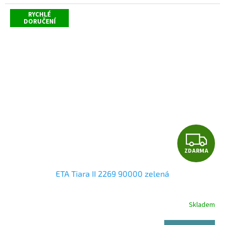
RYCHLÉ
DORUČENÍ
Z
ZDARMA
D
ETA Tiara II 2269 90000 zelená
A
R
Skladem
Průměrné
hodnocení
M