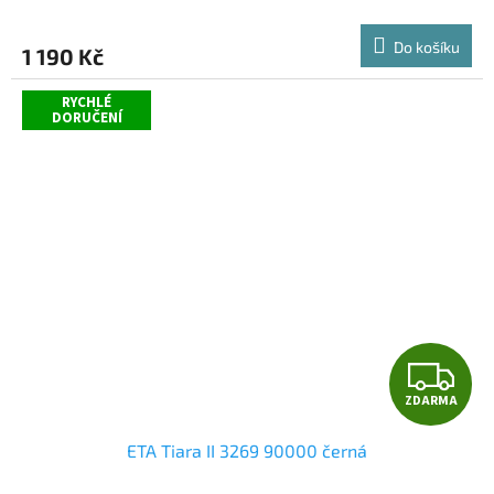
Do košíku
1 190 Kč
RYCHLÉ
DORUČENÍ
Z
ZDARMA
D
ETA Tiara II 3269 90000 černá
A