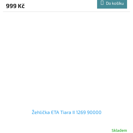
produktu
Do košíku
999 Kč
je
A
4,0
z
5
hvězdiček.
Žehlička ETA Tiara II 1269 90000
Skladem