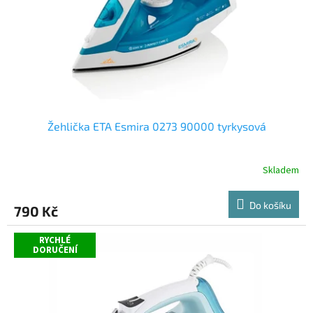
o
d
u
k
t
ů
Žehlička ETA Esmira 0273 90000 tyrkysová
Skladem
Do košíku
790 Kč
RYCHLÉ
DORUČENÍ