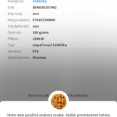
Kategorie
:
Žehličky
EAN
:
8590393257492
Drip stop
:
ano
Kód produktu
:
ETA027390000
Odvápňování
:
ano
Parní ráz
:
100 g/min
Příkon
:
2200 W
Typ
:
napařovací žehlička
Výrobce
:
ETA
Žehlicí plocha
:
Eloxium
Z
á
p
a
t
Recenze zákazníků dotazníku Heuréka
í
Tento web používá soubory cookie. Dalším procházením tohoto