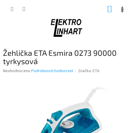
Přejít
NÁKUP
na
obsah
KOŠÍK
Žehlička ETA Esmira 0273 90000
tyrkysová
Průměrné
Neohodnoceno
Podrobnosti hodnocení
Značka:
ETA
hodnocení
produktu
je
0,0
z
5
hvězdiček.