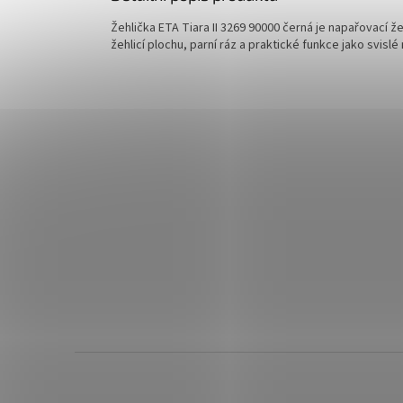
Žehlička ETA Tiara II 3269 90000 černá je napařovací ž
žehlicí plochu, parní ráz a praktické funkce jako svis
Z
á
p