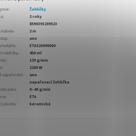
gorie
:
Žehličky
ka
:
2 roky
8590393289523
a kabelu
:
2 m
stop
:
ano
produktu
:
ETA326990000
m nádržky
:
450 ml
 ráz
:
120 g/min
on
:
2200 W
é napařování
:
ano
napařovací žehlička
bilní pára
:
0–40 g/min
bce
:
ETA
cí plocha
:
keramická