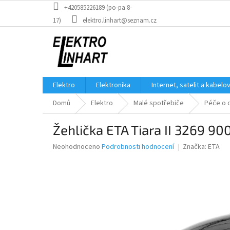
Přejít
+420585226189 (po-pa 8-
na
17)
elektro.linhart@seznam.cz
obsah
Elektro
Elektronika
Internet, satelit a kabelo
Domů
Elektro
Malé spotřebiče
Péče o 
Žehlička ETA Tiara II 3269 9
Průměrné
Neohodnoceno
Podrobnosti hodnocení
Značka:
ETA
hodnocení
produktu
je
0,0
z
5
hvězdiček.