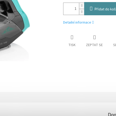
Přidat do koš
Detailní informace
TISK
ZEPTAT SE
S
Dop