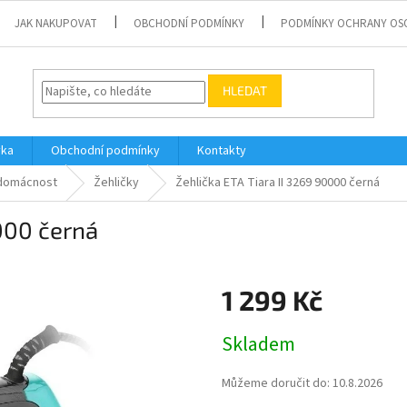
JAK NAKUPOVAT
OBCHODNÍ PODMÍNKY
PODMÍNKY OCHRANY OS
HLEDAT
vka
Obchodní podmínky
Kontakty
domácnost
Žehličky
Žehlička ETA Tiara II 3269 90000 černá
0000 černá
1 299 Kč
Měrná
Skladem
cena:
Můžeme doručit do:
10.8.2026