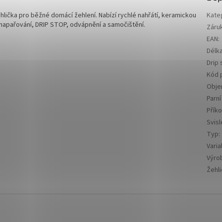
ehlička pro běžné domácí žehlení. Nabízí rychlé nahřátí, keramickou
Kate
lé napařování, DRIP STOP, odvápnění a samočištění.
Záru
EAN
:
Délk
Drip 
Kód 
Obje
Parní
Přík
Svisl
Typ
:
Varia
Výro
Žehli