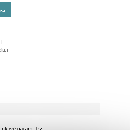
íku
DÍLET
lňkové parametry