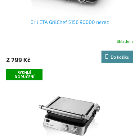
ů
Gril ETA GrilChef 5156 90000 nerez
Skladem
Průměrné
hodnocení
produktu
Do košíku
2 799 Kč
je
5,0
z
RYCHLÉ
DORUČENÍ
5
hvězdiček.