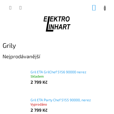
Přejít
NÁKUP
na
obsah
KOŠÍK
Grily
Nejprodávanější
Gril ETA GrilChef 5156 90000 nerez
Skladem
2 799 Kč
Gril ETA Party Chef 5155 90000, nerez
Vyprodáno
2 799 Kč