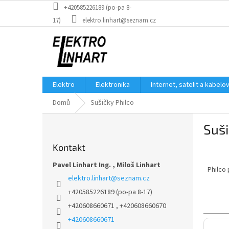
Přejít
+420585226189 (po-pa 8-
na
17)
elektro.linhart@seznam.cz
obsah
Elektro
Elektronika
Internet, satelit a kabelo
Domů
Sušičky Philco
P
Suši
o
s
Kontakt
t
r
Pavel Linhart Ing. , Miloš Linhart
Philco
a
elektro.linhart
@
seznam.cz
n
+420585226189 (po-pa 8-17)
n
+420608660671 , +420608660670
í
p
+420608660671