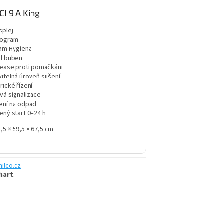
CI 9 A King
splej
rogram
am Hygiena
al buben
rease proti pomačkání
vitelná úroveň sušení
ické řízení
vá signalizace
jení na odpad
ený start 0–24 h
,5 × 59,5 × 67,5 cm
ilco.cz
hart
.