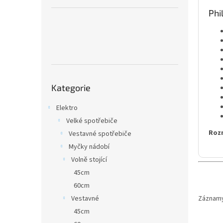
a
n
Phi
e
l
Přeskočit
Kategorie
kategorie
Elektro
Velké spotřebiče
Roz
Vestavné spotřebiče
Myčky nádobí
Volně stojící
45cm
60cm
Vestavné
Záznamy
45cm