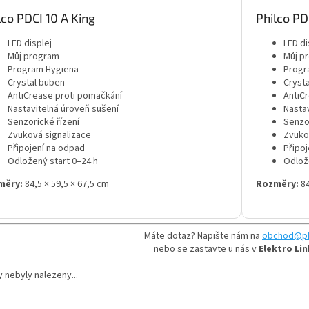
lco PDCI 10 A King
Philco PD
LED displej
LED di
Můj program
Můj p
Program Hygiena
Progr
Crystal buben
Cryst
AntiCrease proti pomačkání
AntiC
Nastavitelná úroveň sušení
Nasta
Senzorické řízení
Senzor
Zvuková signalizace
Zvuko
Připojení na odpad
Připo
Odložený start 0–24 h
Odlož
měry:
84,5 × 59,5 × 67,5 cm
Rozměry:
84
Máte dotaz? Napište nám na
obchod@ph
nebo se zastavte u nás v
Elektro Lin
 nebyly nalezeny...