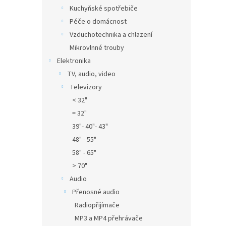
Kuchyňské spotřebiče
Péče o domácnost
Vzduchotechnika a chlazení
Mikrovlnné trouby
Elektronika
TV, audio, video
Televizory
< 32"
= 32"
39"- 40"- 43"
48" - 55"
58" - 65"
> 70"
Audio
Přenosné audio
Radiopřijímače
MP3 a MP4 přehrávače