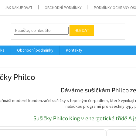
JAK NAKUPOVAT
OBCHODNÍ PODMÍNKY
PODMÍNKY OCHRANY OS
HLEDAT
vka
Obchodní podmínky
Kontakty
čky Philco
Dáváme sušičkám Philco z
 přináší moderní kondenzační sušičky s tepelným čerpadlem, které vynikají 
nabídkou programů pro všechny typy p
Sušičky Philco King v energetické třídě A 