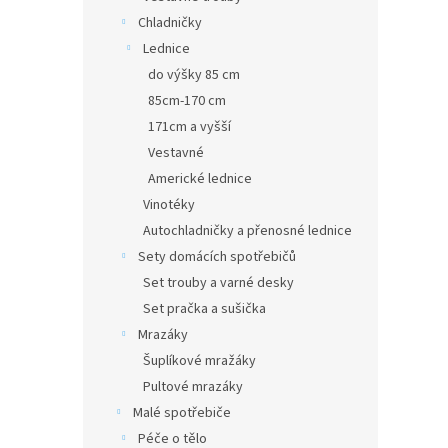
Chladničky
Lednice
do výšky 85 cm
85cm-170 cm
171cm a vyšší
Vestavné
Americké lednice
Vinotéky
Autochladničky a přenosné lednice
Sety domácích spotřebičů
Set trouby a varné desky
Set pračka a sušička
Mrazáky
Šuplíkové mražáky
Pultové mrazáky
Malé spotřebiče
Péče o tělo