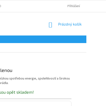
OBNÍCH ÚDAJŮ
Přihlášení
NÁKUPNÍ
Prázdný košík
KOŠÍK
elenou
nízkou spotřebou energie, spolehlivostí a širokou
rádla.
jsou opět skladem!