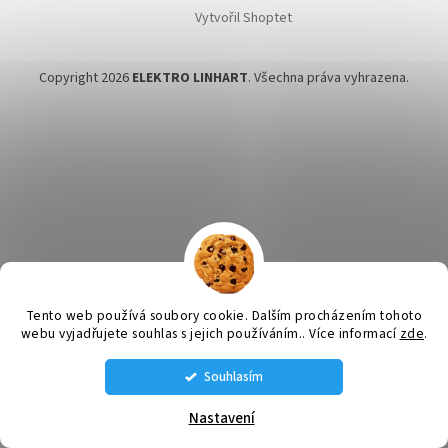
Vytvořil Shoptet
Copyright 2026
ELEKTRO LINHART
. Všechna práva vyhrazena.
Tento web používá soubory cookie. Dalším procházením tohoto
webu vyjadřujete souhlas s jejich používáním.. Více informací
zde
.
Souhlasím
STÁLE MÁME NĚJAKÉ VENTILÁTORY SKLADEM VOLEJTE SI NA AKTUÁLNÍ
NABÍDKU: tel. 585 226 189 , 608 660 670 , 608 660 671
Nastavení