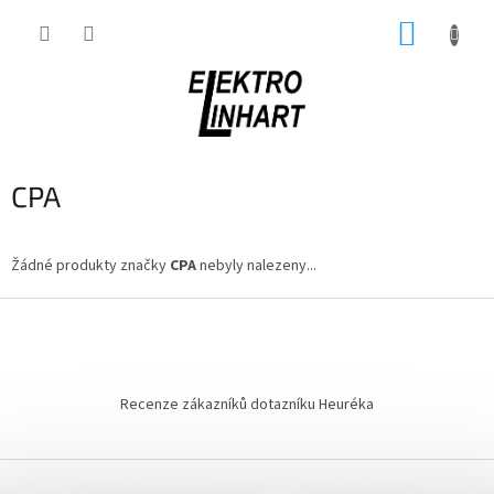
Přejít
NÁKUP
na
obsah
KOŠÍK
CPA
Žádné produkty značky
CPA
nebyly nalezeny...
Z
á
p
a
t
Recenze zákazníků dotazníku Heuréka
í