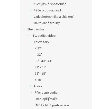
Kuchyňské spotřebiče
Péče o domácnost
Vzduchotechnika a chlazení
Mikrovlnné trouby
Elektronika
TV, audio, video
Televizory
< 32"
= 32"
39"- 40"- 43"
48" - 55"
58" - 65"
> 70"
Audio
Přenosné audio
Radiopřijímače
MP3 a MP4 přehrávače