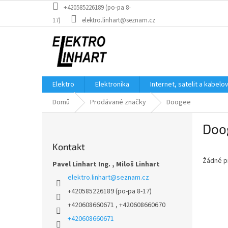
Přejít
+420585226189 (po-pa 8-
na
17)
elektro.linhart@seznam.cz
obsah
Elektro
Elektronika
Internet, satelit a kabelo
Domů
Prodávané značky
Doogee
P
Doo
o
s
Kontakt
t
Žádné p
r
Pavel Linhart Ing. , Miloš Linhart
a
elektro.linhart
@
seznam.cz
n
+420585226189 (po-pa 8-17)
n
+420608660671 , +420608660670
í
p
+420608660671