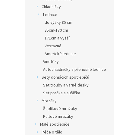
Chladničky
Lednice
do výšky 85 cm
85cm-170 cm
171cm a vyšší
Vestavné
Americké lednice
Vinotéky
Autochladničky a přenosné lednice
Sety domácích spotřebičů
Set trouby a varné desky
Set pračka a sušička
Mrazáky
Šuplíkové mražáky
Pultové mrazáky
Malé spotřebiče
Péče o tělo