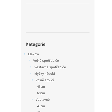
a
n
e
l
Přeskočit
Kategorie
kategorie
Elektro
Velké spotřebiče
Vestavné spotřebiče
Myčky nádobí
Volně stojící
45cm
60cm
Vestavné
45cm