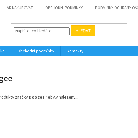
JAK NAKUPOVAT
OBCHODNÍ PODMÍNKY
PODMÍNKY OCHRANY OS
HLEDAT
vka
Obchodní podmínky
Kontakty
gee
rodukty značky
Doogee
nebyly nalezeny...