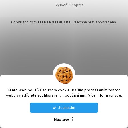
Vytvořil Shoptet
Copyright 2026
ELEKTRO LINHART
. Všechna práva vyhrazena.
Tento web používá soubory cookie. Dalším procházením tohoto
webu vyjadřujete souhlas s jejich používáním.. Více informací
zde
.
Souhlasím
STÁLE MÁME NĚJAKÉ VENTILÁTORY SKLADEM VOLEJTE SI NA AKTUÁLNÍ
NABÍDKU: tel. 585 226 189 , 608 660 670 , 608 660 671
Nastavení