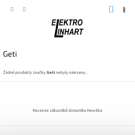
Přejít
NÁKUP
na
obsah
KOŠÍK
Geti
Žádné produkty značky
Geti
nebyly nalezeny...
Z
á
p
a
t
Recenze zákazníků dotazníku Heuréka
í