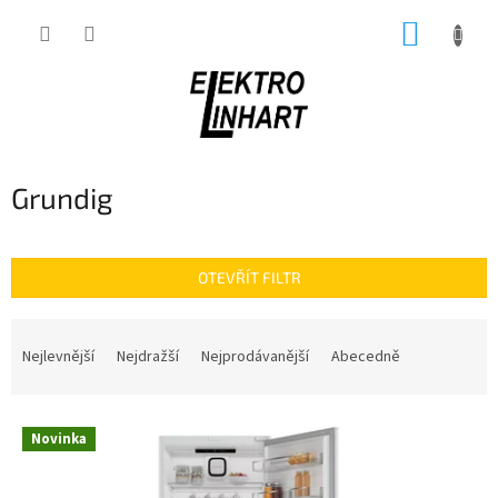
Přejít
NÁKUP
na
obsah
KOŠÍK
Grundig
OTEVŘÍT FILTR
Ř
a
Nejlevnější
Nejdražší
Nejprodávanější
Abecedně
z
e
V
n
Novinka
ý
í
p
p