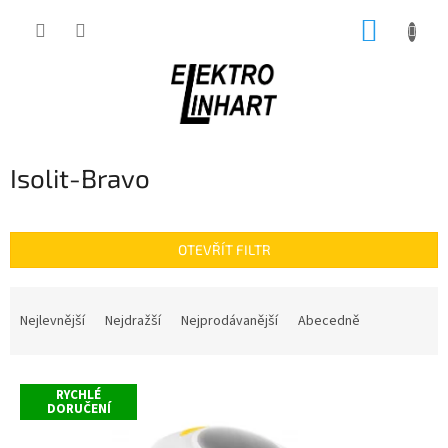
Přejít
NÁKUP
na
obsah
KOŠÍK
Isolit-Bravo
OTEVŘÍT FILTR
Ř
a
Nejlevnější
Nejdražší
Nejprodávanější
Abecedně
z
e
V
n
RYCHLÉ
ý
í
DORUČENÍ
p
p