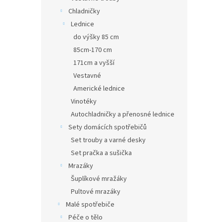
Chladničky
Lednice
do výšky 85 cm
85cm-170 cm
171cm a vyšší
Vestavné
Americké lednice
Vinotéky
Autochladničky a přenosné lednice
Sety domácích spotřebičů
Set trouby a varné desky
Set pračka a sušička
Mrazáky
Šuplíkové mražáky
Pultové mrazáky
Malé spotřebiče
Péče o tělo