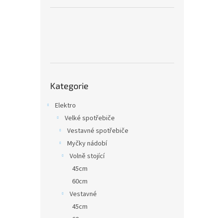
a
n
e
l
Přeskočit
Kategorie
kategorie
Elektro
Velké spotřebiče
Vestavné spotřebiče
Myčky nádobí
Volně stojící
45cm
60cm
Vestavné
45cm