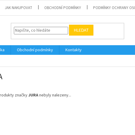
JAK NAKUPOVAT
OBCHODNÍ PODMÍNKY
PODMÍNKY OCHRANY OS
HLEDAT
vka
Obchodní podmínky
Kontakty
A
rodukty značky
JURA
nebyly nalezeny...