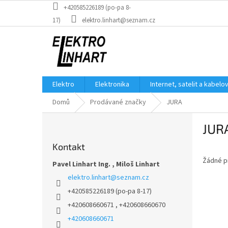
Přejít
+420585226189 (po-pa 8-
na
17)
elektro.linhart@seznam.cz
obsah
Elektro
Elektronika
Internet, satelit a kabelo
Domů
Prodávané značky
JURA
P
JUR
o
s
Kontakt
t
Žádné p
r
Pavel Linhart Ing. , Miloš Linhart
a
elektro.linhart
@
seznam.cz
n
+420585226189 (po-pa 8-17)
n
+420608660671 , +420608660670
í
p
+420608660671