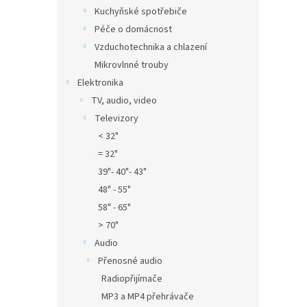
Kuchyňské spotřebiče
Péče o domácnost
Vzduchotechnika a chlazení
Mikrovlnné trouby
Elektronika
TV, audio, video
Televizory
< 32"
= 32"
39"- 40"- 43"
48" - 55"
58" - 65"
> 70"
Audio
Přenosné audio
Radiopřijímače
MP3 a MP4 přehrávače