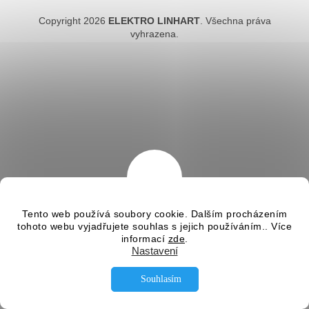
Copyright 2026
ELEKTRO LINHART
. Všechna práva
vyhrazena.
Tento web používá soubory cookie. Dalším procházením
tohoto webu vyjadřujete souhlas s jejich používáním.. Více
informací
zde
.
Nastavení
STÁLE MÁME NĚJAKÉ VENTILÁTORY SKLADEM VOLEJTE SI NA
AKTUÁLNÍ NABÍDKU: tel. 585 226 189 , 608 660 670 , 608 660
Souhlasím
671