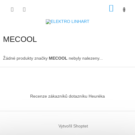
Přejít
NÁKU
na
obsah
KOŠÍK
MECOOL
Žádné produkty značky
MECOOL
nebyly nalezeny...
Z
á
p
a
t
Recenze zákazníků dotazníku Heuréka
í
Vytvořil Shoptet