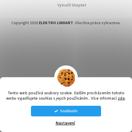
Vytvořil Shoptet
Copyright 2026
ELEKTRO LINHART
. Všechna práva vyhrazena.
Tento web používá soubory cookie. Dalším procházením tohoto
webu vyjadřujete souhlas s jejich používáním.. Více informací
zde
.
Souhlasím
STÁLE MÁME NĚJAKÉ VENTILÁTORY SKLADEM VOLEJTE SI NA AKTUÁLNÍ
NABÍDKU: tel. 585 226 189 , 608 660 670 , 608 660 671
Nastavení