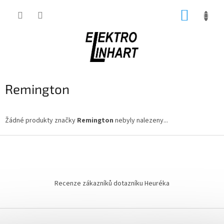
Přejít
NÁKUP
na
obsah
KOŠÍK
Remington
Žádné produkty značky
Remington
nebyly nalezeny...
Z
á
p
a
t
Recenze zákazníků dotazníku Heuréka
í