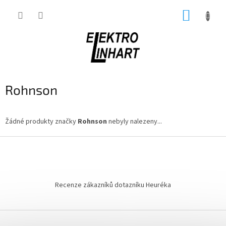
Přejít
NÁKUP
na
obsah
KOŠÍK
Rohnson
Žádné produkty značky
Rohnson
nebyly nalezeny...
Z
á
p
a
t
Recenze zákazníků dotazníku Heuréka
í