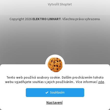
Vytvořil Shoptet
Copyright 2026
ELEKTRO LINHART
. Všechna práva vyhrazena.
Tento web používá soubory cookie. Dalším procházením tohoto
webu vyjadřujete souhlas s jejich používáním.. Více informací
zde
.
Souhlasím
STÁLE MÁME NĚJAKÉ VENTILÁTORY SKLADEM VOLEJTE SI NA AKTUÁLNÍ
NABÍDKU: tel. 585 226 189 , 608 660 670 , 608 660 671
Nastavení