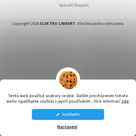
Vytvořil Shoptet
Copyright 2026
ELEKTRO LINHART
. Všechna práva vyhrazena.
Tento web používá soubory cookie. Dalším procházením tohoto
webu vyjadřujete souhlas s jejich používáním.. Více informací
zde
.
Souhlasím
STÁLE MÁME NĚJAKÉ VENTILÁTORY SKLADEM VOLEJTE SI NA AKTUÁLNÍ
NABÍDKU: tel. 585 226 189 , 608 660 670 , 608 660 671
Nastavení