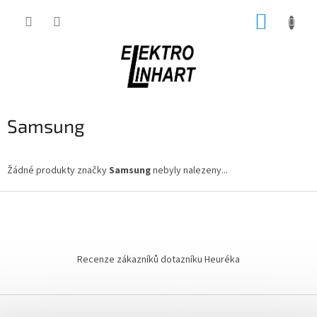
Přejít
NÁKUP
na
obsah
KOŠÍK
Samsung
Žádné produkty značky
Samsung
nebyly nalezeny...
Z
á
p
a
t
Recenze zákazníků dotazníku Heuréka
í