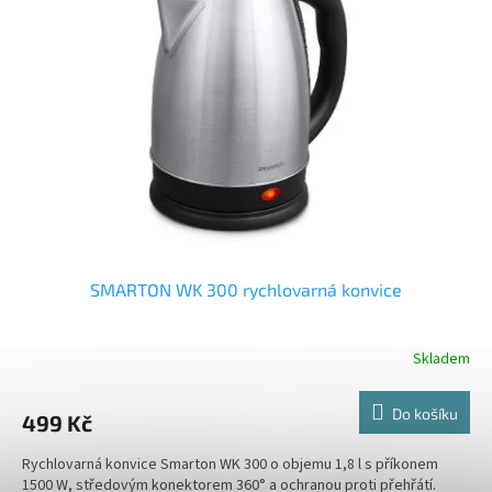
i
r
s
o
p
d
r
u
o
k
d
t
u
ů
k
t
ů
SMARTON WK 300 rychlovarná konvice
Skladem
Do košíku
499 Kč
Rychlovarná konvice Smarton WK 300 o objemu 1,8 l s příkonem
1500 W, středovým konektorem 360° a ochranou proti přehřátí.