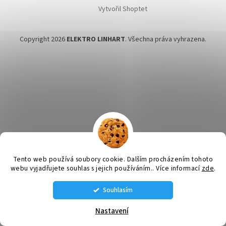
Vytvořil Shoptet
Copyright 2026
ELEKTRO LINHART
. Všechna práva vyhrazena.
Tento web používá soubory cookie. Dalším procházením tohoto
webu vyjadřujete souhlas s jejich používáním.. Více informací
zde
.
Souhlasím
STÁLE MÁME NĚJAKÉ VENTILÁTORY SKLADEM VOLEJTE SI NA AKTUÁLNÍ
NABÍDKU: tel. 585 226 189 , 608 660 670 , 608 660 671
Nastavení