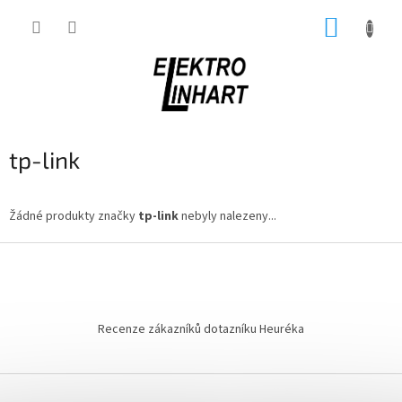
Přejít
NÁKUP
na
obsah
KOŠÍK
tp-link
Žádné produkty značky
tp-link
nebyly nalezeny...
Z
á
p
a
t
Recenze zákazníků dotazníku Heuréka
í