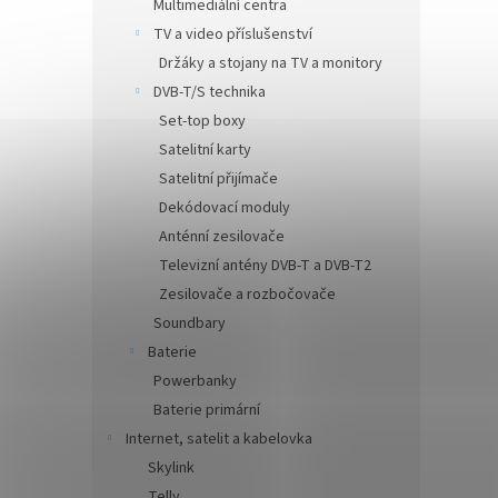
Multimediální centra
TV a video příslušenství
Držáky a stojany na TV a monitory
DVB-T/S technika
Set-top boxy
Satelitní karty
Satelitní přijímače
Dekódovací moduly
Anténní zesilovače
Televizní antény DVB-T a DVB-T2
Zesilovače a rozbočovače
Soundbary
Baterie
Powerbanky
Baterie primární
Internet, satelit a kabelovka
Skylink
Telly