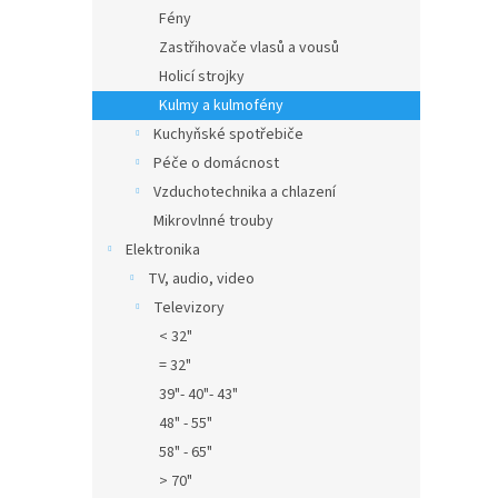
Fény
Zastřihovače vlasů a vousů
Holicí strojky
Kulmy a kulmofény
Kuchyňské spotřebiče
Péče o domácnost
Vzduchotechnika a chlazení
Mikrovlnné trouby
Elektronika
TV, audio, video
Televizory
< 32"
= 32"
39"- 40"- 43"
48" - 55"
58" - 65"
> 70"