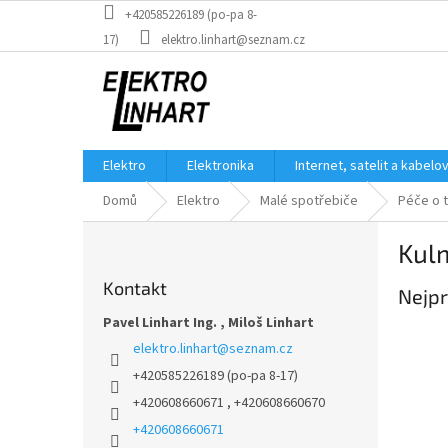
Přejít
+420585226189 (po-pa 8-
na
17)
elektro.linhart@seznam.cz
obsah
Elektro
Elektronika
Internet, satelit a kabelo
Domů
Elektro
Malé spotřebiče
Péče o 
P
Kul
o
s
Kontakt
Nejpr
t
r
Pavel Linhart Ing. , Miloš Linhart
a
elektro.linhart
@
seznam.cz
n
+420585226189 (po-pa 8-17)
n
+420608660671 , +420608660670
í
p
+420608660671