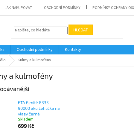
JAK NAKUPOVAT
OBCHODNÍ PODMÍNKY
PODMÍNKY OCHRANY OS
HLEDAT
vka
Obchodní podmínky
Kontakty
tělo
Kulmy a kulmofény
my a kulmofény
odávanější
ETA Fenité 8333
90000 aku žehlička na
vlasy černá
Skladem
699 Kč