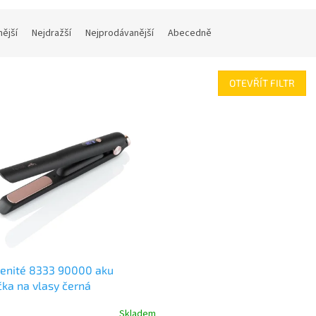
nější
Nejdražší
Nejprodávanější
Abecedně
OTEVŘÍT FILTR
Fenité 8333 90000 aku
čka na vlasy černá
Skladem