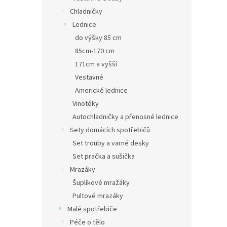
Chladničky
Lednice
do výšky 85 cm
85cm-170 cm
171cm a vyšší
Vestavné
Americké lednice
Vinotéky
Autochladničky a přenosné lednice
Sety domácích spotřebičů
Set trouby a varné desky
Set pračka a sušička
Mrazáky
Šuplíkové mražáky
Pultové mrazáky
Malé spotřebiče
Péče o tělo