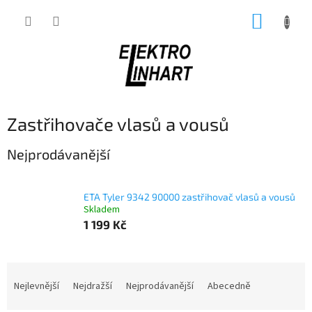
Přejít
NÁKUP
na
obsah
KOŠÍK
Zastřihovače vlasů a vousů
Nejprodávanější
ETA Tyler 9342 90000 zastřihovač vlasů a vousů
Skladem
1 199 Kč
Ř
a
Nejlevnější
Nejdražší
Nejprodávanější
Abecedně
z