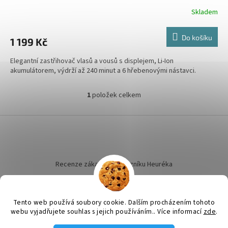
Skladem
Do košíku
1 199 Kč
Elegantní zastřihovač vlasů a vousů s displejem, Li-Ion
akumulátorem, výdrží až 240 minut a 6 hřebenovými nástavci.
1
položek celkem
O
v
l
Z
á
á
d
p
a
a
c
t
Recenze zákazníků dotazníku Heuréka
í
í
p
r
v
Tento web používá soubory cookie. Dalším procházením tohoto
k
webu vyjadřujete souhlas s jejich používáním.. Více informací
zde
.
y
Vytvořil Shoptet
v