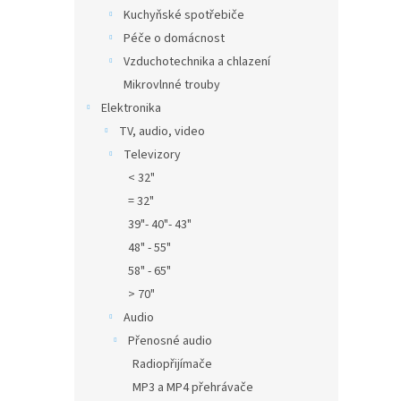
Kuchyňské spotřebiče
Péče o domácnost
Vzduchotechnika a chlazení
Mikrovlnné trouby
Elektronika
TV, audio, video
Televizory
< 32"
= 32"
39"- 40"- 43"
48" - 55"
58" - 65"
> 70"
Audio
Přenosné audio
Radiopřijímače
MP3 a MP4 přehrávače