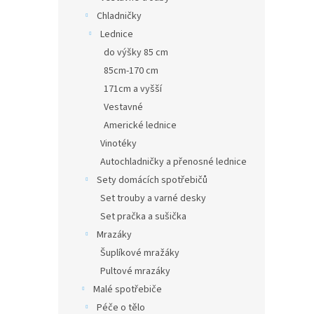
Chladničky
Lednice
do výšky 85 cm
85cm-170 cm
171cm a vyšší
Vestavné
Americké lednice
Vinotéky
Autochladničky a přenosné lednice
Sety domácích spotřebičů
Set trouby a varné desky
Set pračka a sušička
Mrazáky
Šuplíkové mražáky
Pultové mrazáky
Malé spotřebiče
Péče o tělo