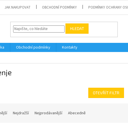
JAK NAKUPOVAT
OBCHODNÍ PODMÍNKY
PODMÍNKY OCHRANY OS
HLEDAT
vka
Obchodní podmínky
Kontakty
enje
OTEVŘÍT FILTR
nější
Nejdražší
Nejprodávanější
Abecedně