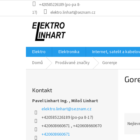
Přejít
+420585226189 (po-pa 8-
na
17)
elektro.linhart@seznam.cz
obsah
Elektro
Elektronika
Internet, satelit a kabelo
Domů
Prodávané značky
Gorenje
P
Gor
o
s
Kontakt
t
r
Pavel Linhart Ing. , Miloš Linhart
a
elektro.linhart
@
seznam.cz
n
Ř
+420585226189 (po-pa 8-17)
n
a
Nejlev
+420608660671 , +420608660670
í
z
p
+420608660671
e