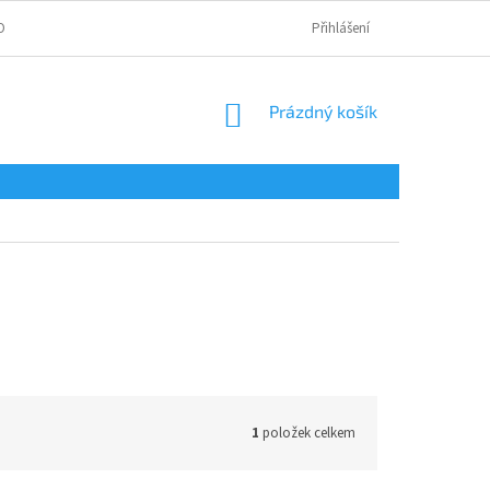
OBNÍCH ÚDAJŮ
Přihlášení
NÁKUPNÍ
Prázdný košík
KOŠÍK
1
položek celkem