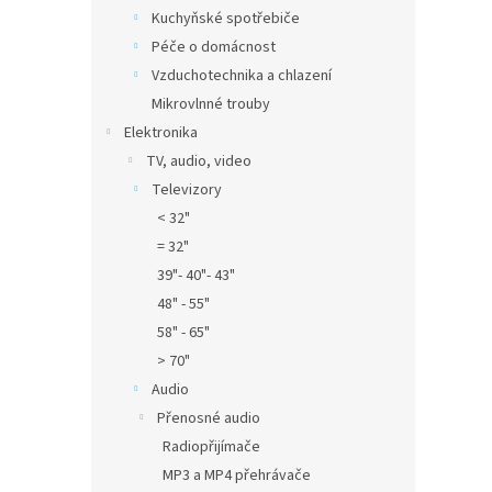
Kuchyňské spotřebiče
Péče o domácnost
Vzduchotechnika a chlazení
Mikrovlnné trouby
Elektronika
TV, audio, video
Televizory
< 32"
= 32"
39"- 40"- 43"
48" - 55"
58" - 65"
> 70"
Audio
Přenosné audio
Radiopřijímače
MP3 a MP4 přehrávače