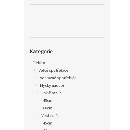
a
n
e
l
Přeskočit
Kategorie
kategorie
Elektro
Velké spotřebiče
Vestavné spotřebiče
Myčky nádobí
Volně stojící
45cm
60cm
Vestavné
45cm