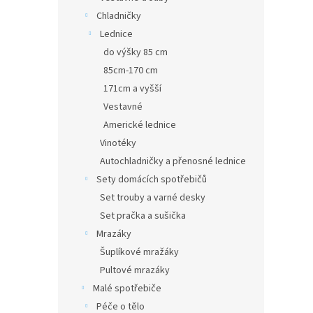
Chladničky
Lednice
do výšky 85 cm
85cm-170 cm
171cm a vyšší
Vestavné
Americké lednice
Vinotéky
Autochladničky a přenosné lednice
Sety domácích spotřebičů
Set trouby a varné desky
Set pračka a sušička
Mrazáky
Šuplíkové mražáky
Pultové mrazáky
Malé spotřebiče
Péče o tělo