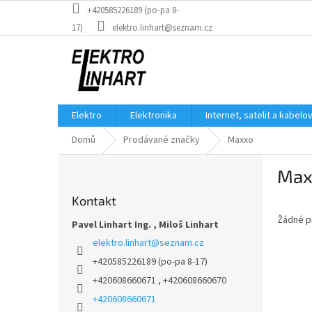
Přejít
+420585226189 (po-pa 8-
na
17)
elektro.linhart@seznam.cz
obsah
Elektro
Elektronika
Internet, satelit a kabelo
Domů
Prodávané značky
Maxxo
P
Max
o
s
Kontakt
t
Žádné p
r
Pavel Linhart Ing. , Miloš Linhart
a
elektro.linhart
@
seznam.cz
n
+420585226189 (po-pa 8-17)
n
+420608660671 , +420608660670
í
p
+420608660671