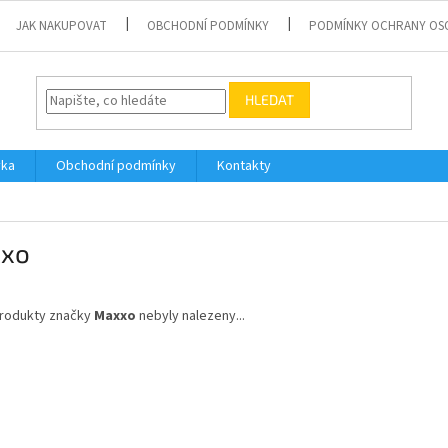
JAK NAKUPOVAT
OBCHODNÍ PODMÍNKY
PODMÍNKY OCHRANY OS
HLEDAT
vka
Obchodní podmínky
Kontakty
xo
rodukty značky
Maxxo
nebyly nalezeny...